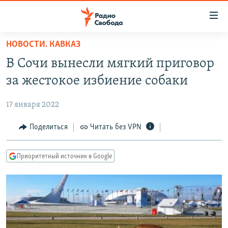
Ссылки
для
упрощенного
НОВОСТИ. КАВКАЗ
ПРОГРАММЫ
доступа
В Сочи вынесли мягкий приговор
ПОДКАСТЫ
Вернуться
за жестокое избиение собаки
к
АВТОРСКИЕ ПРОЕКТЫ
основному
17 января 2022
ЦИТАТЫ СВОБОДЫ
содержанию
Вернутся
МНЕНИЯ
Поделиться
Читать без VPN
к
КУЛЬТУРА
главной
Приоритетный источник в Google
навигации
IDEL.РЕАЛИИ
Вернутся
КАВКАЗ.РЕАЛИИ
к
СЕВЕР.РЕАЛИИ
поиску
СИБИРЬ.РЕАЛИИ