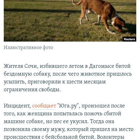
РАСПИСАНИЕ ВЕЩАНИЯ
ПОДПИШИТЕСЬ НА РАССЫЛКУ
СОЦИАЛЬНЫЕ СЕТИ
Иллюстративное фото
Жителя Сочи, избившего летом в Дагомысе битой
бездомную собаку, после чего животное пришлось
Все сайты РСЕ/РС
усыпить, приговорили к шести месяцам
ограничения свободы.
Инцидент,
сообщает
"Юга.ру", произошел после
того, как женщина попыталась помочь сбитой
машине собаке, но пес ее укусил. Тогда она
позвонила своему мужу, который пришел на место
происшествия с бейсбольной битой. Волонтеры