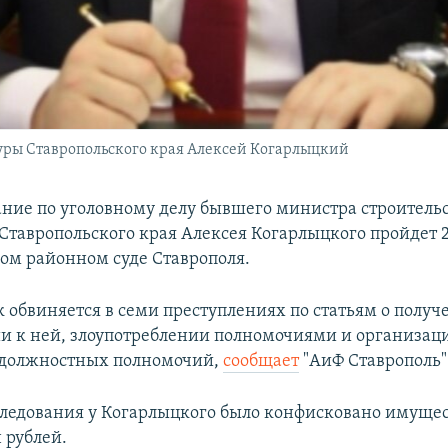
уры Ставропольского края Алексей Когарлыцкий
ание по уголовному делу бывшего министра строительс
Ставропольского края Алексея Когарлыцкого пройдет 2
м районном суде Ставрополя.
 обвиняется в семи преступлениях по статьям о получ
и к ней, злоупотреблении полномочиями и организац
должностных полномочий,
сообщает
"АиФ Ставрополь"
следования у Когарлыцкого было конфисковано имущес
 рублей.