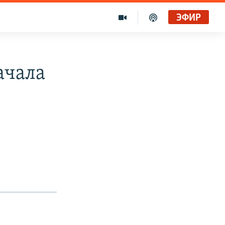
ЭФИР
ачала