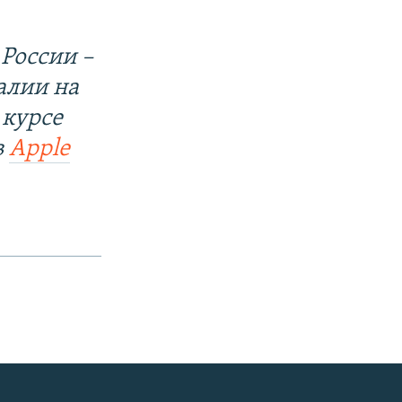
России –
алии на
 курсе
в
Apple