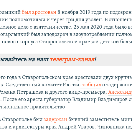
арлыцкий
был арестован
8 ноября 2019 года по подозре
нии полномочиями и через три дня уволен. В отношен
ловное дело о взяточничестве. 25 мая 2020 года было 
Когарлыцкий был заподозрен в злоупотреблении полн
е нового корпуса Ставропольской краевой детской бол
ывайтесь на наш
телеграм-канал
!
ого года в Ставропольском крае арестовали двух крупн
в. Следственный комитет России
сообщил
о задержани
Романа Петрашова и другого вице-премьера,
Александ
а
. После его ареста губернатор Владимир Владимиров о
егиональное правительство
в Ставрополье был
задержан
бывший заместитель мин
тва и архитектуры края Андрей Уваров. Чиновника п