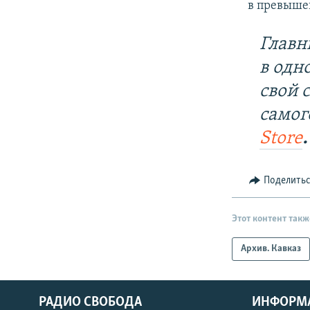
в превыше
Главн
в одн
свой 
самог
Store
.
Поделить
Этот контент такж
Архив. Кавказ
РАДИО СВОБОДА
ИНФОРМ