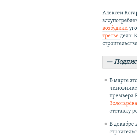
Алексей Ког
злоупотребле
возбудили
уго
третье
дело: 
строительств
— Подпис
В марте эт
чиновнико
премьера 
Золотарёв
отставку р
В декабре 
строительс