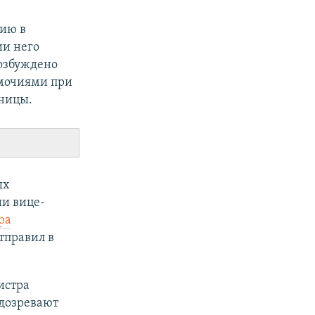
нию в
ии него
возбуждено
омочиями при
ьницы.
ых
и вице-
ра
тправил в
истра
одозревают