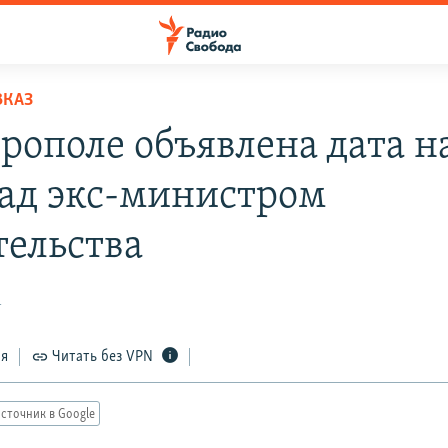
ВКАЗ
врополе объявлена дата н
над экс-министром
тельства
1
ся
Читать без VPN
сточник в Google