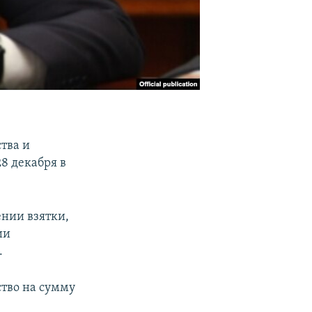
тва и
8 декабря в
ении взятки,
ии
.
тво на сумму