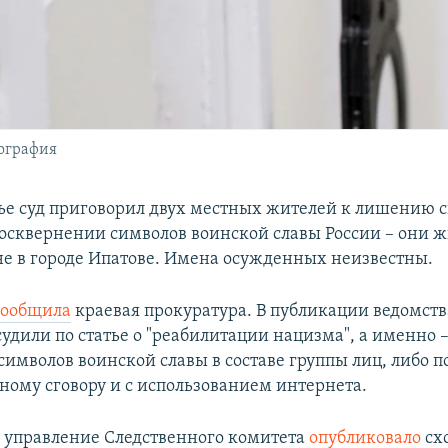
тография
ье суд приговорил двух местных жителей к лишению с
осквернении символов воинской славы России – они
не в городе Ипатове. Имена осужденных неизвестны.
сообщила
краевая прокуратура. В публикации ведомства
удили по статье о "реабилитации нацизма", а именно –
символов воинской славы в составе группы лиц, либо п
ному сговору и с использованием интернета.
 управление Следственного комитета
опубликовало
сх