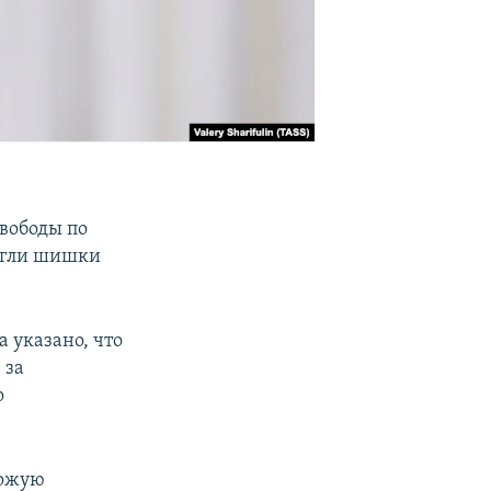
вободы по
 жгли шишки
 указано, что
 за
о
ожую