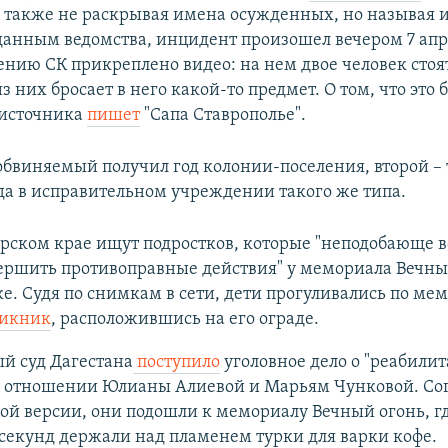
также не раскрывая имена осужденных, но называя 
данным ведомства, инцидент произошел вечером 7 апр
ению СК прикреплено видео: на нем двое человек стоя
из них бросает в него какой-то предмет. О том, что эт
 источника
пишет
"Сапа Ставрополье".
 обвиняемый получил год колонии-поселения, второй – 
да в исправительном учреждении такого же типа.
рском крае ищут подростков, которые "неподобающе ве
ершить противоправные действия" у мемориала Вечны
. Судя по снимкам в сети, дети прогуливались по ме
пикник
, расположившись на его ограде.
й суд Дагестана
поступило
уголовное дело о "реабили
в отношении Юлианы Алиевой и Марьям Чунковой. Со
й версии, они подошли к мемориалу Вечный огонь, г
секунд держали над пламенем турки для варки кофе.