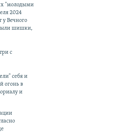
их "молодыми
еля 2024
т у Вечного
о были шишки,
три с
ли" себя и
й огонь в
мориалу и
тации
гласно
де