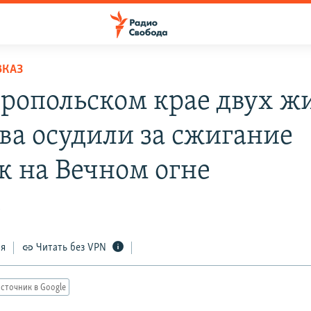
ВКАЗ
вропольском крае двух ж
ва осудили за сжигание
 на Вечном огне
5
ся
Читать без VPN
сточник в Google