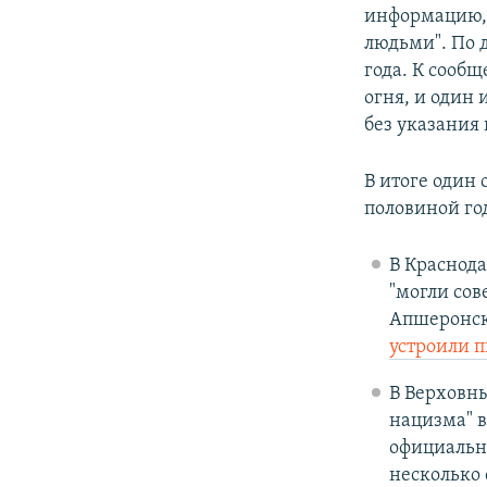
информацию, 
людьми". По 
года. К сообщ
огня, и один 
без указания
В итоге один
половиной го
В Краснода
"могли сов
Апшеронске
устроили 
В Верховны
нацизма" 
официально
несколько 