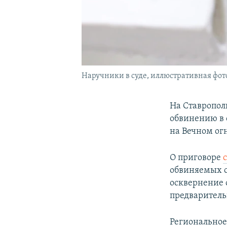
Наручники в суде, иллюстративная фо
На Ставропол
обвинению в 
на Вечном ог
О приговоре
обвиняемых с
осквернение 
предваритель
Региональное