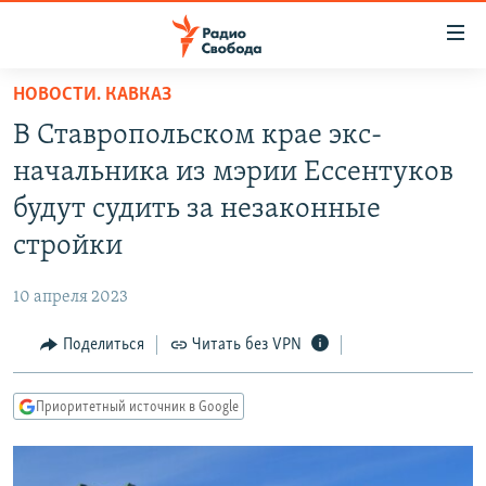
Ссылки
для
упрощенного
НОВОСТИ. КАВКАЗ
ПРОГРАММЫ
доступа
В Ставропольском крае экс-
ПОДКАСТЫ
Вернуться
начальника из мэрии Ессентуков
к
АВТОРСКИЕ ПРОЕКТЫ
будут судить за незаконные
основному
ЦИТАТЫ СВОБОДЫ
содержанию
стройки
Вернутся
МНЕНИЯ
к
10 апреля 2023
КУЛЬТУРА
главной
Поделиться
Читать без VPN
навигации
IDEL.РЕАЛИИ
Вернутся
КАВКАЗ.РЕАЛИИ
к
Приоритетный источник в Google
СЕВЕР.РЕАЛИИ
поиску
СИБИРЬ.РЕАЛИИ