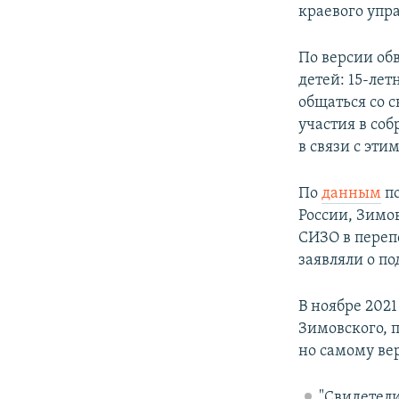
краевого упр
По версии об
детей: 15-лет
общаться со 
участия в со
в связи с эти
По
данным
по
России, Зимов
СИЗО в переп
заявляли о п
В ноябре 2021
Зимовского, 
но самому ве
"Свидетел