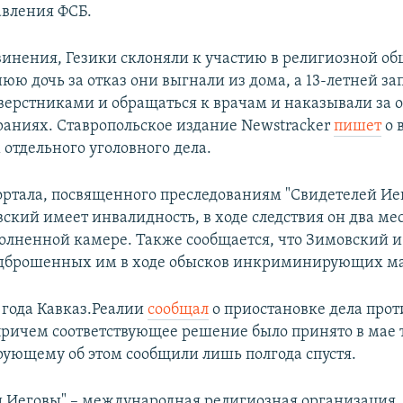
авления ФСБ.
винения, Гезики склоняли к участию в религиозной о
нюю дочь за отказ они выгнали из дома, а 13-летней з
сверстниками и обращаться к врачам и наказывали за о
браниях. Ставропольское издание Newstracker
пишет
о 
м отдельного уголовного дела.
ртала, посвященного преследованиям "Свидетелей Ие
ский имеет инвалидность, в ходе следствия он два мес
олненной камере. Также сообщается, что Зимовский и
одброшенных им в ходе обысков инкриминирующих ма
 года Кавказ.Реалии
сообщал
о приостановке дела прот
причем соответствующее решение было принято в мае т
рующему об этом сообщили лишь полгода спустя.
и Иеговы" – международная религиозная организация