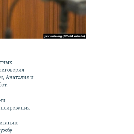
стных
риговорил
ы, Анатолия и
от.
ии
нансирования
питанию
лужбу