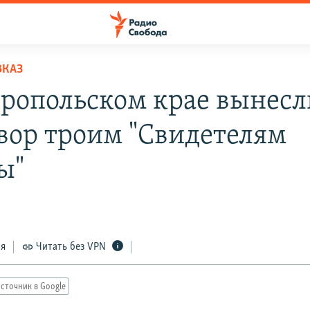
ВКАЗ
вропольском крае вынесл
вор троим "Свидетелям
ы"
ся
Читать без VPN
сточник в Google