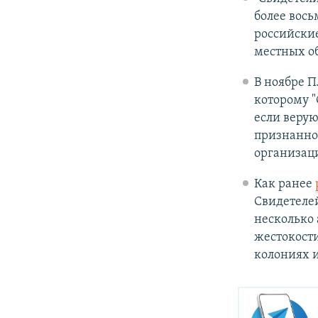
более вось
российские
местных об
В ноябре П
которому "
если веру
признанно
организац
Как ранее
Свидетелей
несколько 
жестокости
колониях 