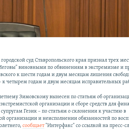
 городской суд Ставропольского края признал трех ме
Иеговы" виновными по обвинениям в экстремизме и п
вского к шести годам и двум месяцам лишения свобод
– к четырем годам и двум месяцам исправительных раб
летнему Зимовскому вынесен по статьям об организац
 экстремистской организации и сборе средств для фи
супругам Гезик – по статьям о склонении к участию в
ой организации и неисполнении обязанностей по вос
олетнего,
сообщает
"Интерфакс" со ссылкой на пресс-с