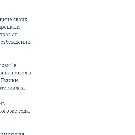
бщине своих
апрещали
тказ от
возбуждении
говы" в
яца провел в
 Гезики
териалах.
ив
ого же года,
, имеющая