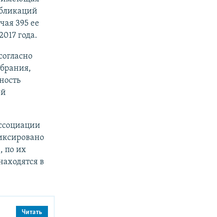
убликаций
ая 395 ее
017 года.
 согласно
обрания,
ность
ой
ассоциации
фиксировано
, по их
находятся в
Читать