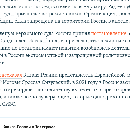
ми миллионов последователей по всему миру. Ряд ее п
 суды признали экстремистскими. Организация, включ
щин, была запрещена на территории России в апреле 2
ленум Верховного суда России принял
постановление
,
Свидетелей Иеговы" нельзя преследовать за мирные с
ющие не предпринимают попытки возобновить деятель
й в России экстремистской и запрещенной религиозн
ии.
рассказал
Кавказ.Реалии представитель Европейской 
 Иеговы Ярослав Сивульский, в 2021 году в России за
антирекордов – по количеству вынесенных приговоров
, а также по числу верующих, которые одновременно 
и СИЗО.
Кавказ.Реалии в
Телеграме