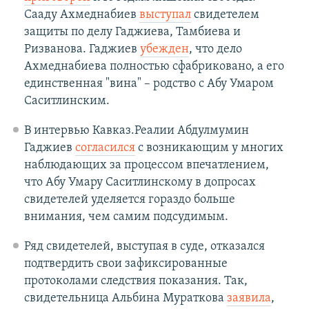
Сааду Ахмеднабиев
выступал
свидетелем
защиты по делу Гаджиева, Тамбиева и
Ризванова. Гаджиев
убежден
, что дело
Ахмеднабиева полностью сфабриковано, а его
единственная "вина" – родство с Абу Умаром
Саситлинским.
В интервью Кавказ.Реалии Абдулмумин
Гаджиев
согласился
с возникающим у многих
наблюдающих за процессом впечатлением,
что Абу Умару Саситлинскому в допросах
свидетелей уделяется гораздо больше
внимания, чем самим подсудимым.
Ряд свидетелей, выступая в суде, отказался
подтвердить свои зафиксированные
протоколами следствия показания. Так,
свидетельница Альбина Мураткова
заявила
,