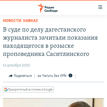
Ссылки
для
упрощенного
НОВОСТИ. КАВКАЗ
ПРОГРАММЫ
доступа
В суде по делу дагестанского
ПОДКАСТЫ
Вернуться
журналиста зачитали показания
к
АВТОРСКИЕ ПРОЕКТЫ
находящегося в розыске
основному
ЦИТАТЫ СВОБОДЫ
содержанию
проповедника Саситлинского
Вернутся
МНЕНИЯ
к
13 декабря 2022
КУЛЬТУРА
главной
Поделиться
Читать без VPN
навигации
IDEL.РЕАЛИИ
Вернутся
КАВКАЗ.РЕАЛИИ
к
Приоритетный источник в Google
СЕВЕР.РЕАЛИИ
поиску
СИБИРЬ.РЕАЛИИ