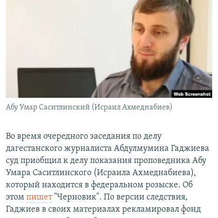
РАСПИСАНИЕ ВЕЩАНИЯ
ПОДПИШИТЕСЬ НА РАССЫЛКУ
СОЦИАЛЬНЫЕ СЕТИ
Абу Умар Саситлинский (Исраил Ахмеднабиев)
Все сайты РСЕ/РС
Во время очередного заседания по делу
дагестанского журналиста Абдулмумина Гаджиева
суд приобщил к делу показания проповедника Абу
Умара Саситлинского (Исраила Ахмеднабиева),
который находится в федеральном розыске. Об
этом
пишет
"Черновик". По версии следствия,
Гаджиев в своих материалах рекламировал фонд