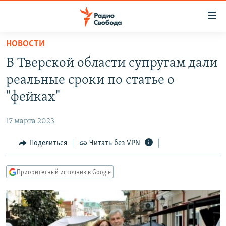
Ссылки
для
упрощенного
НОВОСТИ
ПРОГРАММЫ
доступа
В Тверской области супругам дали
ПОДКАСТЫ
Вернуться
реальные сроки по статье о
к
АВТОРСКИЕ ПРОЕКТЫ
"фейках"
основному
ЦИТАТЫ СВОБОДЫ
содержанию
17 марта 2023
Вернутся
МНЕНИЯ
к
Поделиться
Читать без VPN
КУЛЬТУРА
главной
навигации
IDEL.РЕАЛИИ
Приоритетный источник в Google
Вернутся
КАВКАЗ.РЕАЛИИ
к
СЕВЕР.РЕАЛИИ
поиску
СИБИРЬ.РЕАЛИИ