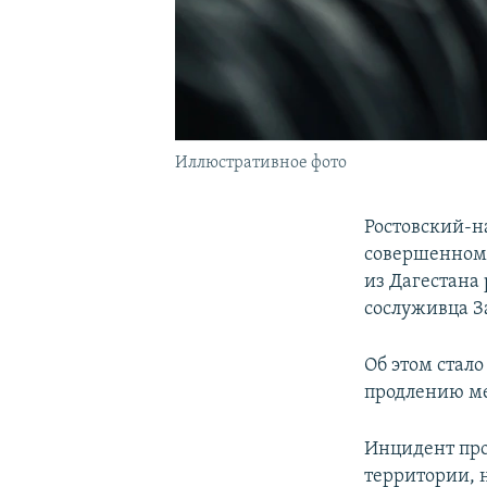
Иллюстративное фото
Ростовский-н
совершенном 
из Дагестана
сослуживца З
Об этом стало
продлению ме
Инцидент про
территории, 