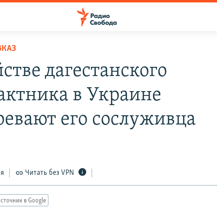
ВКАЗ
йстве дагестанского
актника в Украине
ревают его сослуживца
ся
Читать без VPN
сточник в Google