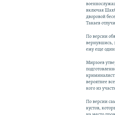
военнослужащ
включая Шахб
дворовой бес
Такаев отлучи
По версии об
вернувшись, 
ему еще один
Мирзоев утвер
подготовленн
криминалисти
вероятнее все
кого из учас
По версии сам
кустов, котор
на место про