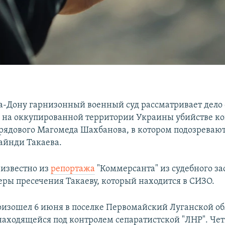
а-Дону гарнизонный военный суд рассматривает дело 
на оккупированной территории Украины убийстве к
 рядового Магомеда Шахбанова, в котором подозревают
айнди Такаева.
 известно из
репортажа
"Коммерсанта" из судебного за
ры пресечения Такаеву, который находится в СИЗО.
изошел 6 июня в поселке Первомайский Луганской обл
находящейся под контролем сепаратистской "ЛНР". Че