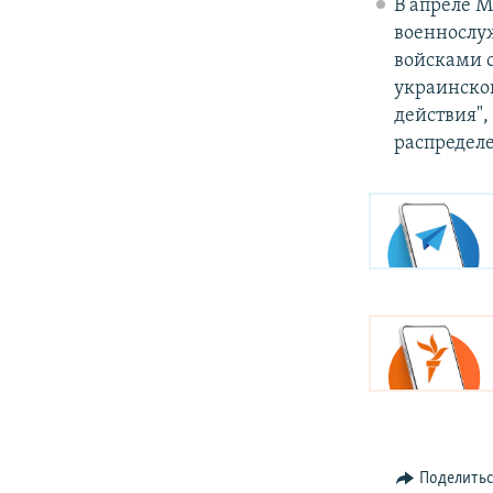
В апреле 
военнослу
войсками 
украинской
действия",
распределе
Поделить