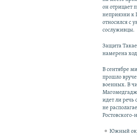
он отрицает 
неприязни к Ш
относился с 
сослуживцы.
Защита Такае
намерена ход
В сентябре м
прошло вруче
военных. В ч
Магомедгадж
идет ли речь 
не располага
Ростовского-н
Южный окр