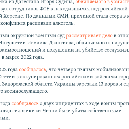
ка из Дагестана Игоря Судина,
обвиняемого в убийст
двух сотрудников ФСБ в находившимся под российской
 Херсоне. По данными СМИ, причиной стала ссора в к
конфликта распивали алкоголь.
ый окружной военный суд
рассматривает дело
в отн
Ингушетии Исмаила Дзангиева, обвиняемого в наруш
взаимоотношений и покушении на убийство сослуживц
в марте 2022 года.
022 года
сообщалось
, что четверо пьяных мобилизован
Осетии в оккупированном российскими войсками горо
 Запорожской области Украины зарезали 13 коров и ст
го военнослужащего.
 года
сообщалось
о двух инцидентах в ходе войны прот
когда силовики из Чечни были убиты собственными
ами.