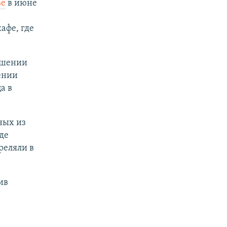
ве
в июне
афе, где
ошении
ении
а в
ных из
де
реляли в
ив