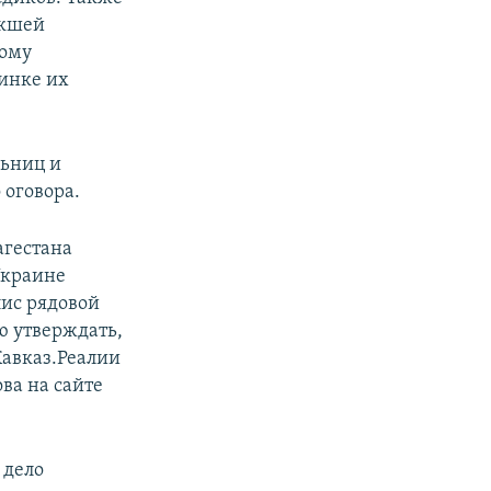
икшей
рому
ринке их
льниц и
 оговора.
агестана
Украине
ис рядовой
 утверждать,
Кавказ.Реалии
ва на сайте
 дело