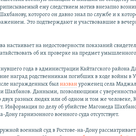
приписываемый ему следствием мотив внезапно возн
ахбанову, которого он давно знал по службе и к кото
уважением. Это подтверждают и участвовавшие в вече
ва настаивает на недостоверности показаний свидете
атайствовать об их проверке на предмет умышленного
инувшего года в администрации Кайтагского района Д
ние наград родственникам погибших в ходе войны в 
исле награжденных был
назван
уроженец села Маджал
и Шахбанов. Данными, позволяющими с уверенностью
о двух разных людях или об одном и том же человеке, 
ет. Информация по делу об убийстве Магомеда Шахбано
а-Дону гарнизонного военного суда отсутствует.
ужной военный суд в Ростове-на-Дону рассматривает