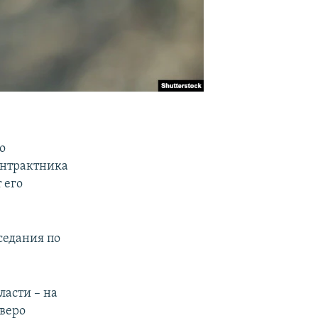
о
онтрактника
 его
седания по
асти – на
тверо