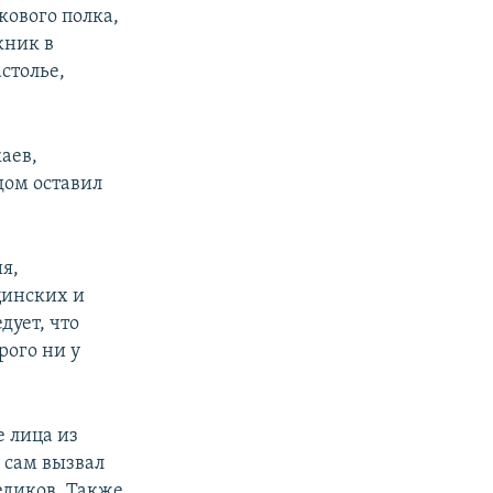
кового полка,
кник в
столье,
аев,
дом оставил
я,
цинских и
дует, что
рого ни у
е лица из
в сам вызвал
едиков. Также