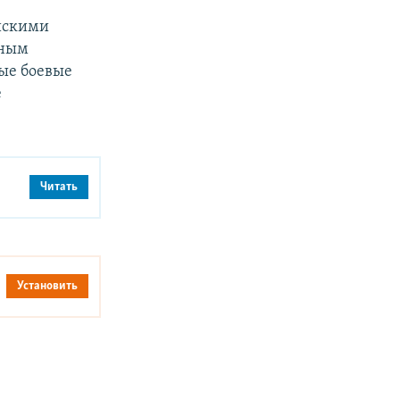
йскими
нным
ные боевые
е
Читать
Установить