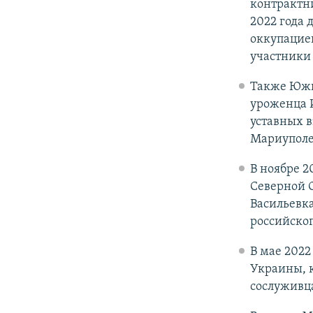
контрактни
2022 года 
оккупацией
участники 
Также Южн
уроженца 
уставных 
Мариуполе 
В ноябре 2
Северной 
Васильевка
российско
В мае 2022
Украины, 
сослуживц