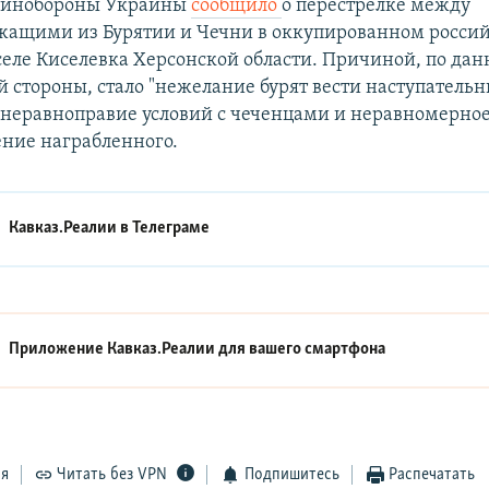
Минобороны Украины
сообщило
о перестрелке между
жащими из Бурятии и Чечни в оккупированном росси
селе Киселевка Херсонской области. Причиной, по да
 стороны, стало "нежелание бурят вести наступатель
 неравноправие условий с чеченцами и неравномерно
ние награбленного.
Кавказ.Реалии в
Телеграме
Приложение Кавказ.Реалии для вашего смартфона
ся
Читать без VPN
Подпишитесь
Распечатать