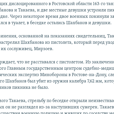
их дислоцированного в Ростовской области 163-го тан
анова и Такаева, и две местные девушки устроили пи
едке. Через некоторое время двое военных покинули за
лся в туалет, в беседке остались Шахбанов и девушки.
винения, основанной на показаниях свидетельниц, Так
застрелил Шахбанова из пистолета, который перед ухо
 их сослуживец, Мирзоев.
ждает, что не расставался с пистолетом. Из заключени
ого Главным государственным центром судебно-меди
ческих экспертиз Минобороны в Ростове-на-Дону, сле
го Шахбанов был убит из оружия калибра 7,62 мм, кото
тников пикника не было.
ого Такаева, стрельбу по беседке открыли неизвестны
ых он не разглядел из-за наступивших сумерек. Такае
исшествия военную полицию и живших по соседству м