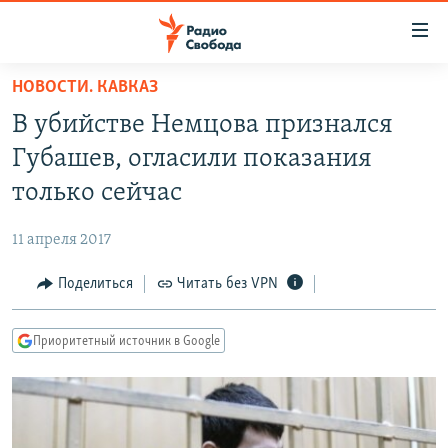
Ссылки
для
упрощенного
НОВОСТИ. КАВКАЗ
ПРОГРАММЫ
доступа
В убийстве Немцова признался
ПОДКАСТЫ
Вернуться
Губашев, огласили показания
к
АВТОРСКИЕ ПРОЕКТЫ
только сейчас
основному
ЦИТАТЫ СВОБОДЫ
содержанию
11 апреля 2017
Вернутся
МНЕНИЯ
к
Поделиться
Читать без VPN
КУЛЬТУРА
главной
навигации
IDEL.РЕАЛИИ
Приоритетный источник в Google
Вернутся
КАВКАЗ.РЕАЛИИ
к
СЕВЕР.РЕАЛИИ
поиску
СИБИРЬ.РЕАЛИИ