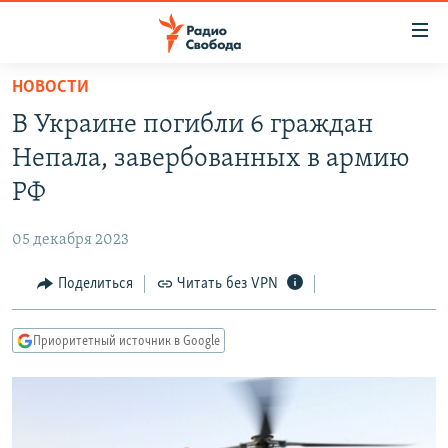
Ссылки
для
упрощенного
НОВОСТИ
ПРОГРАММЫ
доступа
В Украине погибли 6 граждан
ПОДКАСТЫ
Вернуться
Непала, завербованных в армию
к
АВТОРСКИЕ ПРОЕКТЫ
РФ
основному
ЦИТАТЫ СВОБОДЫ
содержанию
05 декабря 2023
Вернутся
МНЕНИЯ
к
Поделиться
Читать без VPN
КУЛЬТУРА
главной
навигации
IDEL.РЕАЛИИ
Приоритетный источник в Google
Вернутся
КАВКАЗ.РЕАЛИИ
к
СЕВЕР.РЕАЛИИ
поиску
СИБИРЬ.РЕАЛИИ