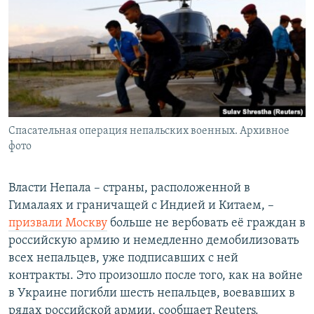
РАСПИСАНИЕ ВЕЩАНИЯ
ПОДПИШИТЕСЬ НА РАССЫЛКУ
СОЦИАЛЬНЫЕ СЕТИ
Спасательная операция непальских военных. Архивное
фото
Все сайты РСЕ/РС
Власти Непала – страны, расположенной в
Гималаях и граничащей с Индией и Китаем, –
призвали Москву
больше не вербовать её граждан в
российскую армию и немедленно демобилизовать
всех непальцев, уже подписавших с ней
контракты. Это произошло после того, как на войне
в Украине погибли шесть непальцев, воевавших в
рядах российской армии, сообщает Reuters.