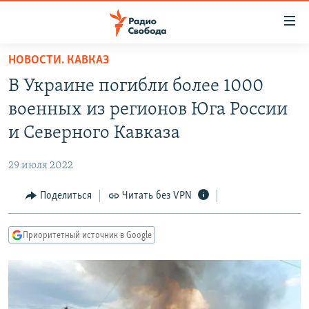
Ссылки
для
упрощенного
НОВОСТИ. КАВКАЗ
ПРОГРАММЫ
доступа
В Украине погибли более 1000
ПОДКАСТЫ
Вернуться
военных из регионов Юга России
к
АВТОРСКИЕ ПРОЕКТЫ
и Северного Кавказа
основному
ЦИТАТЫ СВОБОДЫ
содержанию
29 июля 2022
Вернутся
МНЕНИЯ
к
Поделиться
Читать без VPN
КУЛЬТУРА
главной
навигации
IDEL.РЕАЛИИ
Приоритетный источник в Google
Вернутся
КАВКАЗ.РЕАЛИИ
к
СЕВЕР.РЕАЛИИ
поиску
СИБИРЬ.РЕАЛИИ