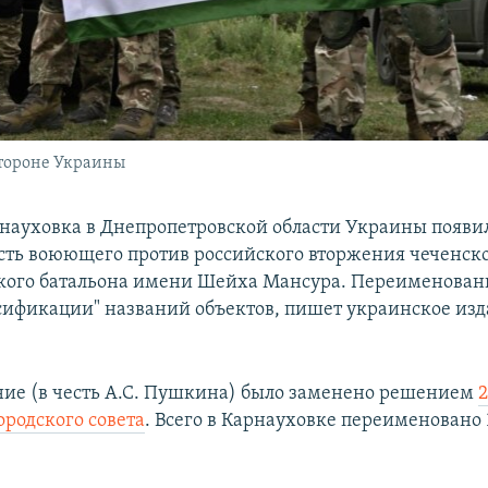
тороне Украины
рнауховка в Днепропетровской области Украины появи
есть воюющего против российского вторжения чеченск
кого батальона имени Шейха Мансура. Переименован
сификации" названий объектов, пишет украинское из
ние (в честь А.С. Пушкина) было заменено решением
2
ородского совета
. Всего в Карнауховке переименовано 