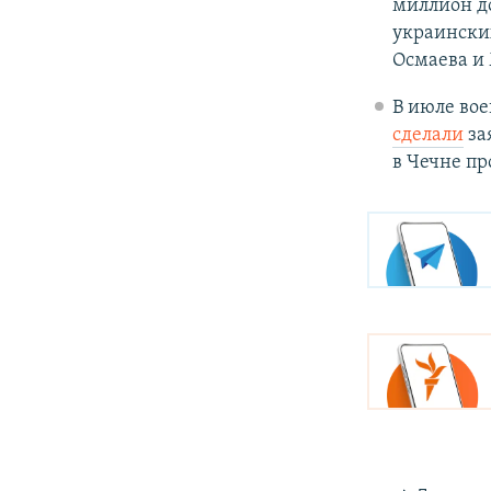
миллион д
украински
Осмаева и
В июле вое
сделали
за
в Чечне п