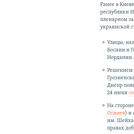
Ранее в Киев
республики И
пленарном за
украинской с
Улицы, наз
Боснии и Г
Иордании.
Решением 
Грозненска
Днепр появ
24 июня
с
На сторон
Осмаев
) и
им. Шейха
правах доб