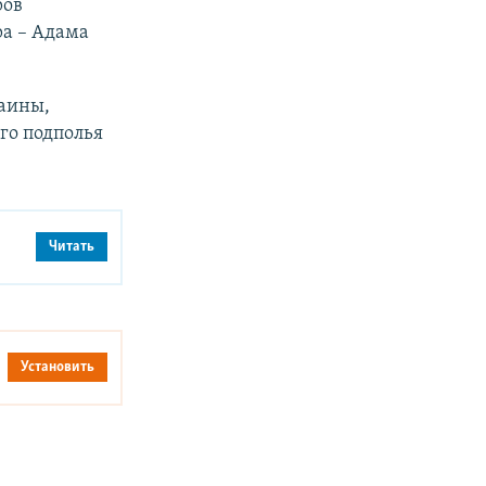
ров
а – Адама
раины,
го подполья
Читать
Установить