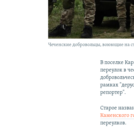
Чеченские добровольцы, воюющие на с
В поселке Ка
переулок в ч
добровольчес
рамках "деру
репортер".
Старое назва
Каменского г
переулков.