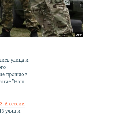
лись улица и
ого
ие прошло в
дание "Наш
3-й сессии
16 улиц и