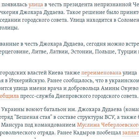
е появилась
улица
в честь президента непризнанной Ч
чкерия Джохара Дудаева. Такое решение было принят
седании городского совета. Улица находится в Соломе
толицы.
ванные в честь Джохара Дудаева, сегодня можно встре
ерцеговине, Литве, Латвии, Эстонии, Польше, Турции 
городских властей Киева также
переименована
улица
я в Ичкерийскую. Ранее сообщалось, что в украинском
ится улица имени врача и добровольца Амины Окуевой
ообщила
пресс-служба Днепровского городского совета.
е Украины воюют батальон им. Джохара Дудаева (ком
 отряд "Бешеная стая" в составе структуры ВСУ, а также
 Мансура под командованием
Муслима Чеберлоевског
ровольческого отряда. Ранее Кадыров пообещал
заплат