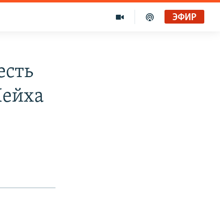
ЭФИР
есть
Шейха