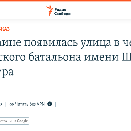
ВКАЗ
аине появилась улица в ч
ского батальона имени 
ура
ся
Читать без VPN
сточник в Google