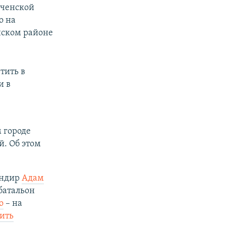
еченской
о на
нском районе
тить в
и в
 городе
. Об этом
андир
Адам
 батальон
о
– на
ить