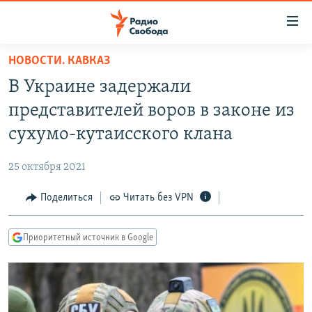
Ссылки
для
упрощенного
НОВОСТИ. КАВКАЗ
ПРОГРАММЫ
доступа
В Украине задержали
ПОДКАСТЫ
Вернуться
представителей воров в законе из
к
АВТОРСКИЕ ПРОЕКТЫ
сухумо-кутаисского клана
основному
ЦИТАТЫ СВОБОДЫ
содержанию
25 октября 2021
Вернутся
МНЕНИЯ
к
Поделиться
Читать без VPN
КУЛЬТУРА
главной
навигации
IDEL.РЕАЛИИ
Приоритетный источник в Google
Вернутся
КАВКАЗ.РЕАЛИИ
к
СЕВЕР.РЕАЛИИ
поиску
СИБИРЬ.РЕАЛИИ