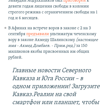
Зиявудин Абдулхаликов был
приговорен
к
девяти годам лишения свободы в колонии
строгого режима с ограничением свободы на 1
год и 6 месяцев.
В Афинах на встрече воров в законе с 2 на 3
сентября
предъявили
ультиматум чеченскому
вору в законе Ахмеду Шалинскому
(настоящее
имя - Ахмед Домбаев. - Прим.ред.)
за 150
миллионов якобы присвоенных им общих
рублей.
Главные новости Северного
Кавказа и Юга России – в
одном приложении! Загрузите
Кавказ.Реалии на свой
смартфон или планшет, чтобы