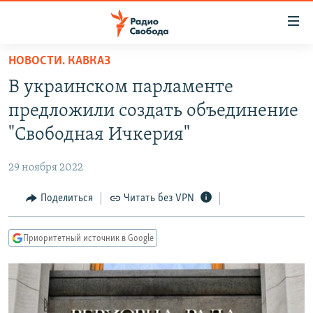
Ссылки
для
упрощенного
НОВОСТИ. КАВКАЗ
ПРОГРАММЫ
доступа
В украинском парламенте
ПОДКАСТЫ
Вернуться
предложили создать объединение
к
АВТОРСКИЕ ПРОЕКТЫ
"Свободная Ичкерия"
основному
ЦИТАТЫ СВОБОДЫ
содержанию
29 ноября 2022
Вернутся
МНЕНИЯ
к
Поделиться
Читать без VPN
КУЛЬТУРА
главной
навигации
IDEL.РЕАЛИИ
Приоритетный источник в Google
Вернутся
КАВКАЗ.РЕАЛИИ
к
СЕВЕР.РЕАЛИИ
поиску
СИБИРЬ.РЕАЛИИ