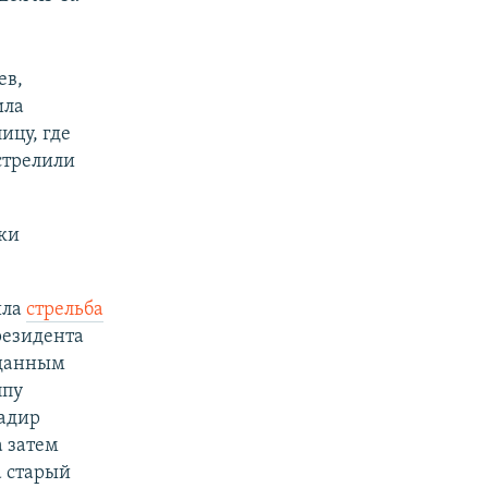
ев,
ила
ицу, где
стрелили
ики
шла
стрельба
резидента
 данным
ппу
Надир
а затем
а старый