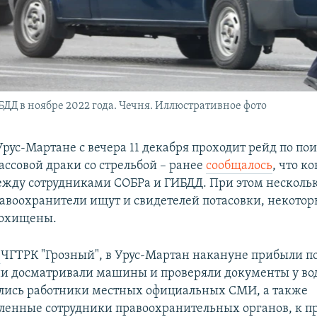
ДД в ноябре 2022 года. Чечня. Иллюстративное фото
рус-Мартане с вечера 11 декабря проходит рейд по по
ассовой драки со стрельбой – ранее
сообщалось
, что к
жду сотрудниками СОБРа и ГИБДД. При этом несколь
равоохранители ищут и свидетелей потасовки, некотор
похищены.
т
ЧГТРК "Грозный", в Урус-Мартан накануне прибыли п
ни досматривали машины и проверяли документы у во
лись работники местных официальных СМИ, а также
ленные сотрудники правоохранительных органов, к п