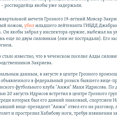
" – росгвардейца якобы уже задержали.
 квартальной мечети Грозного 19-летний Мовсар Закри
ный ножом,
убил
младшего лейтенанта ГИБДД Джабра
 Он якобы забрал у инспектора оружие, выбежал на ул
нь еще по двум силовикам (они не пострадали). Его за
огнем.
о стало известно, что в чеченском поселке Алды силов
родственников Закриева.
иальным данным, в августе в центре Грозного произо
м объявленного в федеральный розыск бывшего вице-п
нского футбольного клуба "Анжи" Махи Идрисова. По
чью 20 августа Идрисов встретил в центре Грозного гру
среди которых был его давний знакомый, спортсмен 
ывший вице-президент "Анжи" отвел его на разговор, 
толет и прострелил Хабибову ноги, требуя извинения з