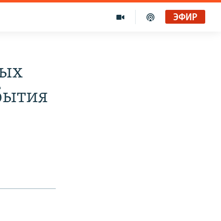
ЭФИР
ных
бытия