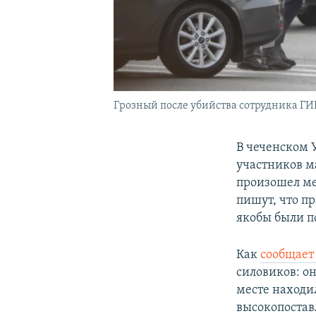
Грозный после убийства сотрудника ГИБ
В чеченском У
участников м
произошел ме
пишут, что п
якобы были 
Как
сообщае
силовиков: о
месте находи
высокопостав