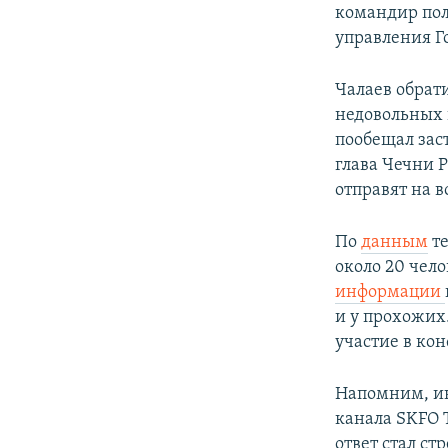
командир по
управления Г
Чалаев обрат
недовольных в
пообещал заст
глава Чечни 
отправят на в
По
данным
те
около 20 чело
информации
и у прохожих
участие в кон
Напомним, ин
канала SKFO 
ответ стал ст