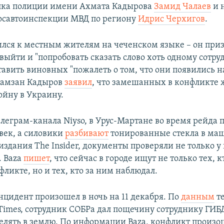
лка полиции имени Ахмата Кадырова
Замид Чалаев
и 
осавтоинспекции МВД по региону
Идрис Черхигов
.
ился к местным жителям на чеченском языке – он при
ыйти и "попробовать сказать слово хоть одному сотру
авить виновных "пожалеть о том, что они появились на
Рамзан Кадыров
заявил
, что замешанных в конфликте
ойну в Украину.
леграм-канала Niyso, в Урус-Мартане во время рейда
век, а силовики
разбивают
тонированные стекла в ма
издания The Insider, документы проверяли не только у
. Baza
пишет
, что сейчас в городе ищут не только тех, 
фликте, но и тех, кто за ним наблюдал.
цидент произошел в ночь на 11 декабря. По
данным
т
Times, сотрудник СОБРа дал пощечину сотруднику ГИБДД
релять в землю. По информации Baza, конфликт произо