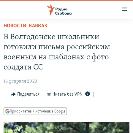
Ссылки
для
упрощенного
НОВОСТИ. КАВКАЗ
ПРОГРАММЫ
доступа
В Волгодонске школьники
ПОДКАСТЫ
Вернуться
готовили письма российским
к
АВТОРСКИЕ ПРОЕКТЫ
военным на шаблонах с фото
основному
ЦИТАТЫ СВОБОДЫ
содержанию
солдата СС
Вернутся
МНЕНИЯ
к
16 февраля 2023
КУЛЬТУРА
главной
Поделиться
Читать без VPN
навигации
IDEL.РЕАЛИИ
Вернутся
КАВКАЗ.РЕАЛИИ
к
Приоритетный источник в Google
СЕВЕР.РЕАЛИИ
поиску
СИБИРЬ.РЕАЛИИ