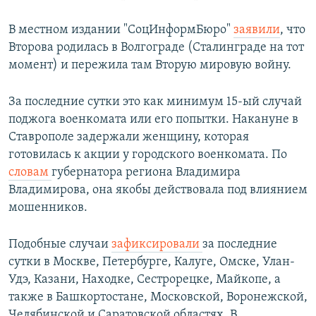
В местном издании "СоцИнформБюро"
заявили
, что
Второва родилась в Волгограде (Сталинграде на тот
момент) и пережила там Вторую мировую войну.
За последние сутки это как минимум 15-ый случай
поджога военкомата или его попытки. Накануне в
Ставрополе задержали женщину, которая
готовилась к акции у городского военкомата. По
словам
губернатора региона Владимира
Владимирова, она якобы действовала под влиянием
мошенников.
Подобные случаи
зафиксировали
за последние
сутки в Москве, Петербурге, Калуге, Омске, Улан-
Удэ, Казани, Находке, Сестрорецке, Майкопе, а
также в Башкортостане, Московской, Воронежской,
Челябинской и Саратовской областях. В