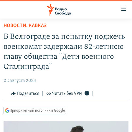
Ссылки
для
упрощенного
НОВОСТИ. КАВКАЗ
ПРОГРАММЫ
доступа
В Волгограде за попытку поджечь
ПОДКАСТЫ
Вернуться
военкомат задержали 82-летнюю
к
АВТОРСКИЕ ПРОЕКТЫ
главу общества "Дети военного
основному
ЦИТАТЫ СВОБОДЫ
содержанию
Сталинграда"
Вернутся
МНЕНИЯ
к
02 августа 2023
КУЛЬТУРА
главной
Поделиться
Читать без VPN
навигации
IDEL.РЕАЛИИ
Вернутся
КАВКАЗ.РЕАЛИИ
к
Приоритетный источник в Google
СЕВЕР.РЕАЛИИ
поиску
СИБИРЬ.РЕАЛИИ