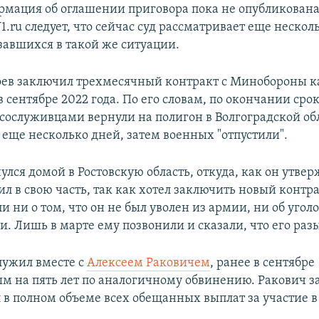
ормация об оглашении приговора пока не опубликована
.ru следует, что сейчас суд рассматривает еще нескол
завшихся в такой же ситуации.
ев заключил трехмесячный контракт с Минобороны к
в сентябре 2022 года. По его словам, по окончании сро
 сослуживцами вернули на полигон в Волгоградской об
 еще несколько дней, затем военных "отпустили".
лся домой в Ростовскую область, откуда, как он утвер
ил в свою часть, так как хотел заключить новый контр
ли ни о том, что он не был уволен из армии, ни об угол
и. Лишь в марте ему позвонили и сказали, что его раз
лужил вместе с
Алексеем Раковичем
, ранее в сентябре
 на пять лет по аналогичному обвинению. Ракович за
 в полном объеме всех обещанных выплат за участие в