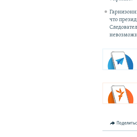
Гарнизонны
что презид
Следовател
невозможн
Поделить