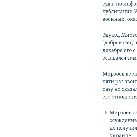
суда, но инф
публикации V1
военных, ока
Эдуард Мирзо
"доброволец" 
декабре его с
оставался там
Мирзоев верну
пяти раз звон
разу не сказа
его отношени
Мирзоев с
осужденным
не получил
Украине.