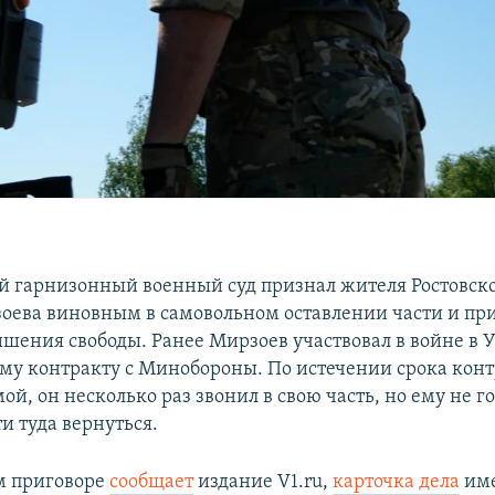
й гарнизонный военный суд признал жителя Ростовско
оева виновным в самовольном оставлении части и при
ишения свободы. Ранее Мирзоев участвовал в войне в 
му контракту с Минобороны. По истечении срока конт
ой, он несколько раз звонил в свою часть, но ему не г
и туда вернуться.
м приговоре
сообщает
издание V1.ru,
карточка дела
име