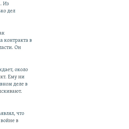
. Из
ько дел
ак
ка контракта в
ласти. Он
ждает, около
акт. Ему ни
овном деле в
ыскивают.
являл, что
 войне в