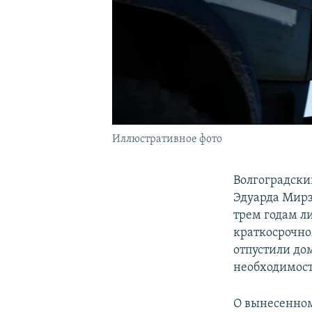
Иллюстративное фото
Волгоградски
Эдуарда Мирз
трем годам л
краткосрочно
отпустили дом
необходимост
О вынесенно