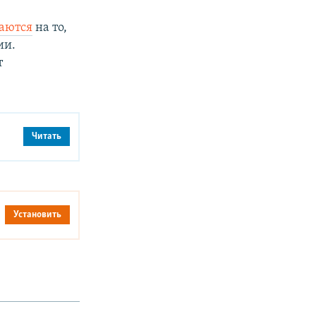
аются
на то,
ии.
т
Читать
Установить