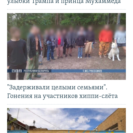
улыбки Трампа и принца Мухаммеда
"Задерживали целыми семьями".
Гонения на участников хиппи-слёта