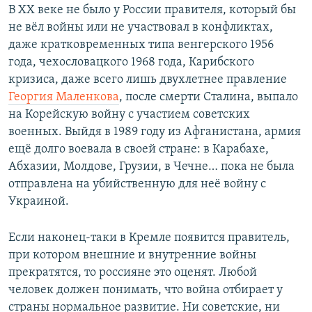
В XX веке не было у России правителя, который бы
не вёл войны или не участвовал в конфликтах,
даже кратковременных типа венгерского 1956
года, чехословацкого 1968 года, Карибского
кризиса, даже всего лишь двухлетнее правление
Георгия Маленкова
, после смерти Сталина, выпало
на Корейскую войну с участием советских
военных. Выйдя в 1989 году из Афганистана, армия
ещё долго воевала в своей стране: в Карабахе,
Абхазии, Молдове, Грузии, в Чечне… пока не была
отправлена на убийственную для неё войну с
Украиной.
Если наконец-таки в Кремле появится правитель,
при котором внешние и внутренние войны
прекратятся, то россияне это оценят. Любой
человек должен понимать, что война отбирает у
страны нормальное развитие. Ни советские, ни