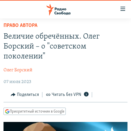
Ссылки
для
упрощенного
ПРАВО АВТОРА
ПРОГРАММЫ
доступа
Величие обречённых. Олег
ПОДКАСТЫ
Вернуться
Борский – о "советском
к
АВТОРСКИЕ ПРОЕКТЫ
поколении"
основному
ЦИТАТЫ СВОБОДЫ
содержанию
Олег Борский
Вернутся
МНЕНИЯ
к
07 июля 2023
КУЛЬТУРА
главной
навигации
IDEL.РЕАЛИИ
Поделиться
Читать без VPN
Вернутся
КАВКАЗ.РЕАЛИИ
к
Приоритетный источник в Google
СЕВЕР.РЕАЛИИ
поиску
СИБИРЬ.РЕАЛИИ