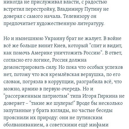
никогда не прислуживал власти, с радостью
встретил перестройку, Владимиру Путину не
доверял с самого начала. Телевизору он
предпочитает художественную литературу.
Но и нынешнюю Украину брат не жалует. В войне
всё же больше винит Киев, который "спит и видит,
как помочь Америке уничтожить Россию". В ответ,
согласно его логике, Россия должна
демонстрировать силу. Но пока что особых успехов
нет, потому что вся кремлёвская верхушка, по его
словам, погрязла в коррупции, разграбила всё, что
можно, армию в первую очередь. Но и
"рассерженным патриотам" типа Игоря Гиркина не
доверяет – "такие же шулеры!" Вроде бы несколько
запутанные у брата взгляды, но частые беседы
прояснили их природу: они не путинским
оболваниванием, а советскими ещё мифами