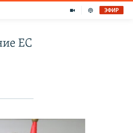
ЭФИР
ние ЕС