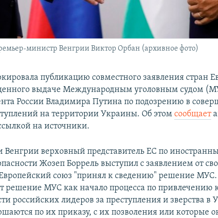
ремьер-министр Венгрии Виктор Орбан (архивное фото)
окировала публикацию совместного заявления стран Е
щенного выдаче Международным уголовным судом (МУ
ента России Владимира Путина по подозрению в сове
туплений на территории Украины. Об этом
сообщает
а
 ссылкой на источники.
и Венгрии верховный представитель ЕС по иностранн
опасности Жозеп Боррель выступил с заявлением от св
 Европейский союз "принял к сведению" решение МУС.
т решение МУС как начало процесса по привлечению 
сти российских лидеров за преступления и зверства в 
ршаются по их приказу, с их позволения или которые 