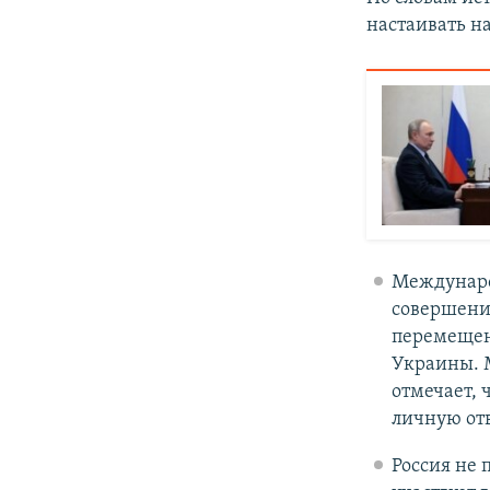
настаивать н
Междунаро
совершени
перемещени
Украины. 
отмечает, 
личную отв
Россия не