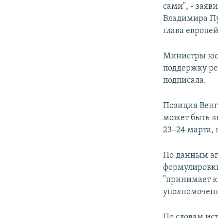
сами", - зая
Владимира Пу
глава европе
Министры юст
поддержку ре
подписала.
Позиция Венг
может быть в
23–24 марта,
По данным аг
формулировки
"принимает к
уполномоченн
По словам ис