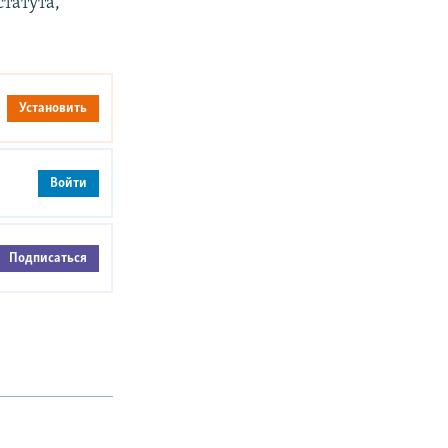
статута,
Установить
Войти
Подписаться