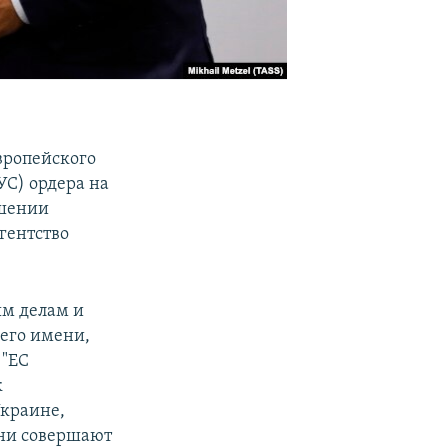
вропейского
С) ордера на
ршении
гентство
ым делам и
оего имени,
 "ЕС
к
Украине,
они совершают