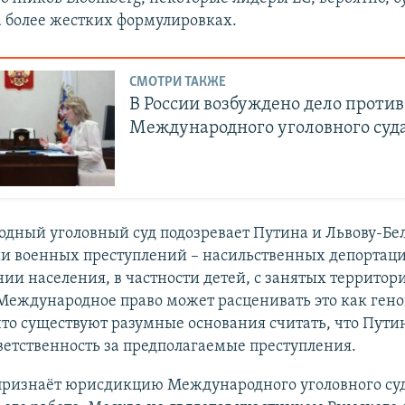
а более жестких формулировках.
СМОТРИ ТАКЖЕ
В России возбуждено дело против
Международного уголовного суд
дный уголовный суд подозревает Путина и Львову-Бел
и военных преступлений – насильственных депортаци
и населения, в частности детей, с занятых территор
Международное право может расценивать это как ген
что существуют разумные основания считать, что Пути
етственность за предполагаемые преступления.
 признаёт юрисдикцию Международного уголовного суд