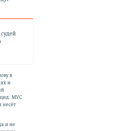
 судей
а
ову в
ях и
ий
оцид. МУС
н несёт
а и не