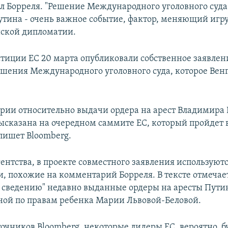
вил Борреля. "Решение Международного уголовного суд
тина - очень важное событие, фактор, меняющий игру"
йской дипломатии.
иции ЕС 20 марта опубликовали собственное заявлен
шения Международного уголовного суда, которое Вен
рии относительно выдачи ордера на арест Владимира
ысказана на очередном саммите ЕС, который пройдет 
 пишет Bloomberg.
ентства, в проекте совместного заявления используют
, похожие на комментарий Борреля. В тексте отмечает
 сведению" недавно выданные ордеры на аресты Пути
ой по правам ребенка Марии Львовой-Беловой.
точников Bloomberg, некоторые лидеры ЕС, вероятно, б