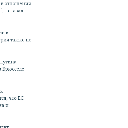
а в отношении
, - сказал
ие в
грия также не
 Путина
в Брюсселе
ся
ся, что ЕС
на и
удут