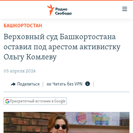
Ссылки
для
упрощенного
БАШКОРТОСТАН
ПРОГРАММЫ
доступа
Верховный суд Башкортостана
ПОДКАСТЫ
Вернуться
оставил под арестом активистку
к
АВТОРСКИЕ ПРОЕКТЫ
Ольгу Комлеву
основному
ЦИТАТЫ СВОБОДЫ
содержанию
05 апреля 2024
Вернутся
МНЕНИЯ
к
Поделиться
Читать без VPN
КУЛЬТУРА
главной
навигации
IDEL.РЕАЛИИ
Приоритетный источник в Google
Вернутся
КАВКАЗ.РЕАЛИИ
к
СЕВЕР.РЕАЛИИ
поиску
СИБИРЬ.РЕАЛИИ