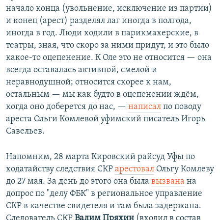
начало конца (увольнение, исключение из партии)
и конец (арест) разделял лаг иногда в полгода,
иногда в год. Люди ходили в парикмахерские, в
театры, зная, что скоро за ними придут, и это было
какое-то оцепенение. К Оле это не относится — она
всегда оставалась активной, смелой и
неравнодушной; относится скорее к нам,
остальным — мы как будто в оцепенении ждём,
когда оно доберется до нас, —
написал
по поводу
ареста Ольги Комлевой уфимский писатель Игорь
Савельев.
Напомним, 28 марта Кировский райсуд Уфы по
ходатайству следствия СКР
арестовал
Ольгу Комлеву
до 27 мая. За день до этого она была
вызвана
на
допрос по "делу ФБК" в региональное управление
СКР в качестве свидетеля и там была задержана.
Следователь СКР
Вадим Пряхин
(входил в состав