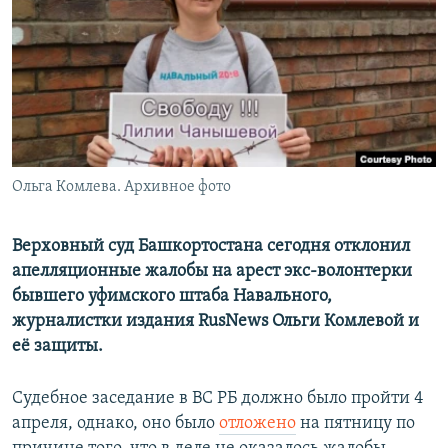
РАСПИСАНИЕ ВЕЩАНИЯ
ПОДПИШИТЕСЬ НА РАССЫЛКУ
СОЦИАЛЬНЫЕ СЕТИ
Ольга Комлева. Архивное фото
Все сайты РСЕ/РС
Верховный суд Башкортостана сегодня отклонил
апелляционные жалобы на арест экс-волонтерки
бывшего уфимского штаба Навального,
журналистки издания RusNews Ольги Комлевой и
её защиты.
Судебное заседание в ВС РБ должно было пройти 4
апреля, однако, оно было
отложено
на пятницу по