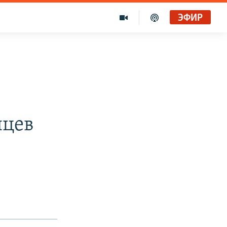
ЭФИР
нцев