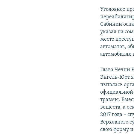
Уголовное пр
нереабилитир
Сабинин оспа
указал на сом
месте престу
автоматов, о
автомобилях 
Глава Чечни 
Энгель-Юрт я
пыталась орга
официальной 
травмы. Вмес
веществ, а о
2017 года – с
Верховного су
свою форму и 