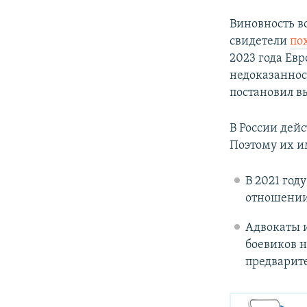
Виновность в
свидетели
по
2023 года Ев
недоказаннос
постановил в
В России дей
Поэтому их и
В 2021 год
отношении 
Адвокаты 
боевиков н
предварите