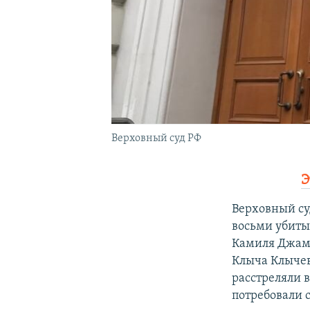
Верховный суд РФ
Э
Верховный су
восьми убитых
Камиля Джам
Клыча Клычев
расстреляли 
потребовали с