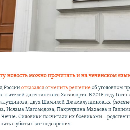
ту новость можно прочитать и на чеченском язы
д России
отказался отменить решение
об уголовном п
 жителей дагестанского Хасавюрта. В 2016 году Госена
алутдинова, двух Шамилей Джамалутдиновых
(полны
а, Ислама Магомедова, Пахрутдина Махаева и Гашим
в Чечне. Силовики посчитали их боевиками – родстве
нять с убитых все подозрения.