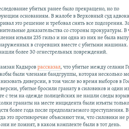
еследование убитых ранее было прекращено, но по
ующим основаниям. В жалобе в Верховный суд адвок
ривал это решение и требовал снять все подозрения. 
нительные доказательства со стороны прокуратуры. В 
пления изъяли 235 гильз и ни одна из них не была вып
бнаруженных в сгоревших вместе с убитыми машинах. 
нашли более 30 огнестрельных повреждений.
Рамзан Кадыров
рассказал
, что убитые между селами Г
кобы были членами бандгруппы, которая несколько м
низовать диверсии, в том числе во время выборов в Го
версии, убитые бросили гранату в силовиков и один и
те с тем на одежде полицейских не нашли следы взры
сколки гранаты на месте инцидента были изъяты только
пустя более года после предполагаемого преступления. 
да это противоречие объясняют тем, что силовики не 
они не помнят, в каком комплекте были в тот день.