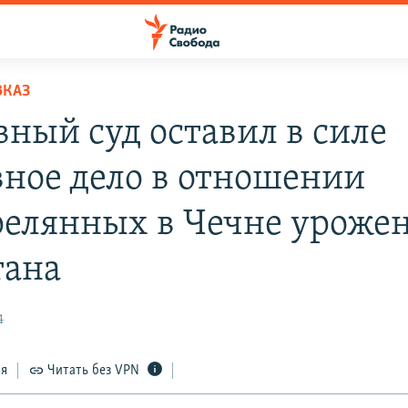
ВКАЗ
вный суд оставил в силе
вное дело в отношении
релянных в Чечне уроже
тана
4
ся
Читать без VPN