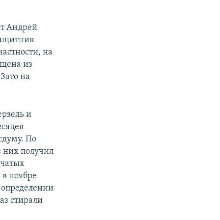
ат Андрей
Защитник
частности, на
ущена из
Зато на
ерзель и
есяцев
сдуму. По
з них получил
вчатых
 в ноябре
В определении
раз стирали