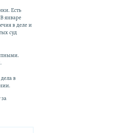
ики. Есть
 В январе
ечия в деле и
тых суд
тупными.
.
дела в
нии.
 за