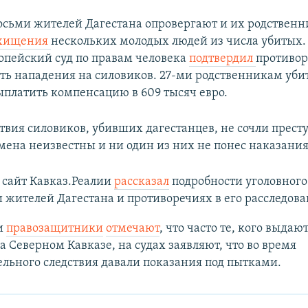
осьми жителей Дагестана опровергают и их родственн
хищения
нескольких молодых людей из числа убитых.
ропейский суд по правам человека
подтвердил
противор
ть нападения на силовиков. 27-ми родственникам уби
ыплатить компенсацию в 609 тысяч евро.
ствия силовиков, убивших дагестанцев, не сочли прес
мена неизвестны и ни один из них не понес наказания
у сайт Кавказ.Реалии
рассказал
подробности уголовного 
жителей Дагестана и противоречиях в его расследова
и
правозащитники
отмечают
, что часто те, кого выдают
а Северном Кавказе, на судах заявляют, что во время
льного следствия давали показания под пытками.