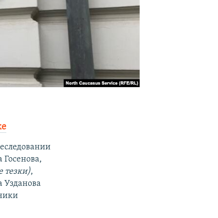
ке
реследовании
 Госенова,
е тезки)
,
а Узданова
нники