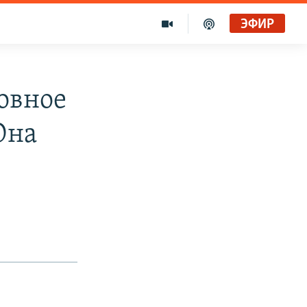
ЭФИР
овное
Она