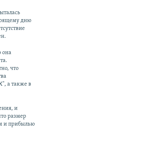
пыталась
стоящему дню
отсутствие
ен.
о она
та.
но, что
тва
, а также в
ения, и
что размер
ом и прибылью