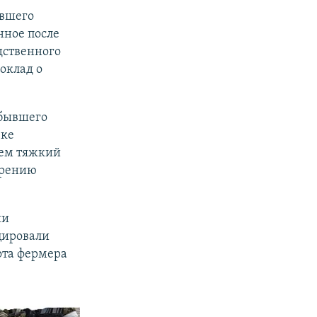
ывшего
нное после
дственного
оклад о
 бывшего
вке
шем тяжкий
ирению
ии
цировали
ота фермера