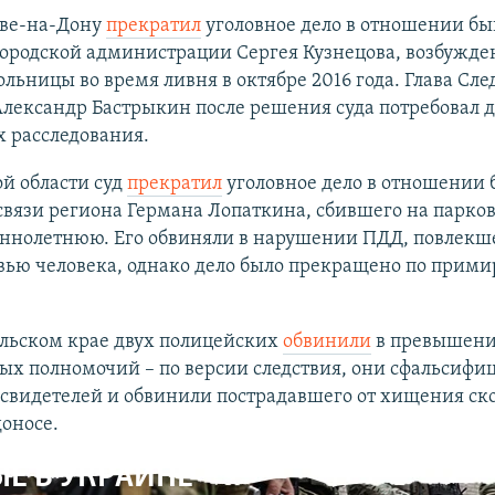
ове-на-Дону
прекратил
уголовное дело в отношении б
ородской администрации Сергея Кузнецова, возбужде
льницы во время ливня в октябре 2016 года. Глава Сле
лександр Бастрыкин после решения суда потребовал д
х расследования.
ой области суд
прекратил
уголовное дело в отношении
вязи региона Германа Лопаткина, сбившего на парко
ннолетнюю. Его обвиняли в нарушении ПДД, повлек
овью человека, однако дело было прекращено по прим
ольском крае двух полицейских
обвинили
в превышен
ых полномочий – по версии следствия, они сфальсифи
 свидетелей и обвинили пострадавшего от хищения ск
оносе.
Е В УКРАИНЕ