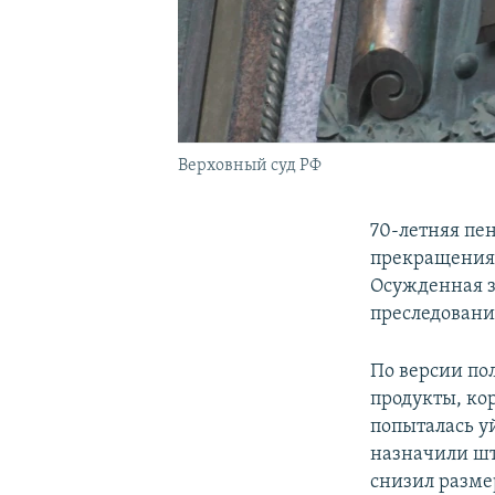
Верховный суд РФ
70-летняя пе
прекращения 
Осужденная з
преследовани
По версии пол
продукты, ко
попыталась уй
назначили штр
снизил разме