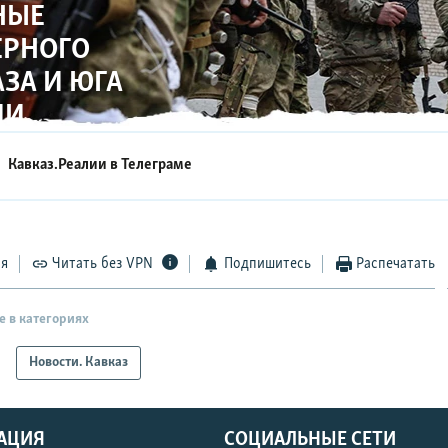
НЫЕ
ЕРНОГО
ЗА И ЮГА
ИИ
Кавказ.Реалии в
Телеграме
ся
Читать без VPN
Подпишитесь
Распечатать
е в категориях
Новости. Кавказ
АЦИЯ
СОЦИАЛЬНЫЕ СЕТИ