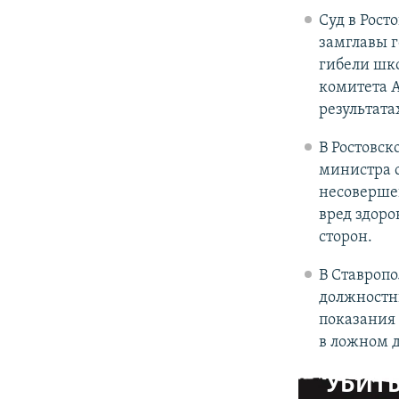
Суд в Рост
замглавы г
гибели шко
комитета А
результата
В Ростовск
министра с
несоверше
вред здор
сторон.
В Ставроп
должностн
показания
в ложном д
УБИТЫ