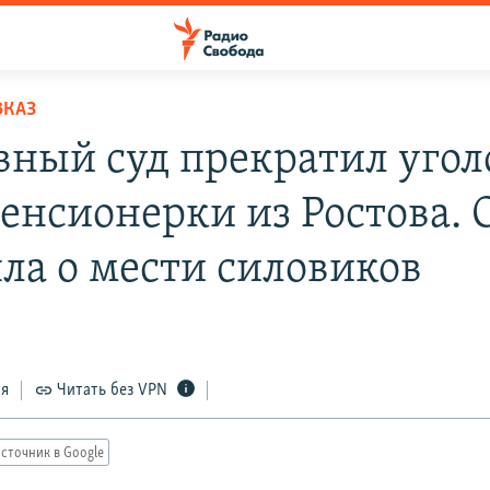
ВКАЗ
вный суд прекратил угол
пенсионерки из Ростова. 
яла о мести силовиков
ся
Читать без VPN
сточник в Google