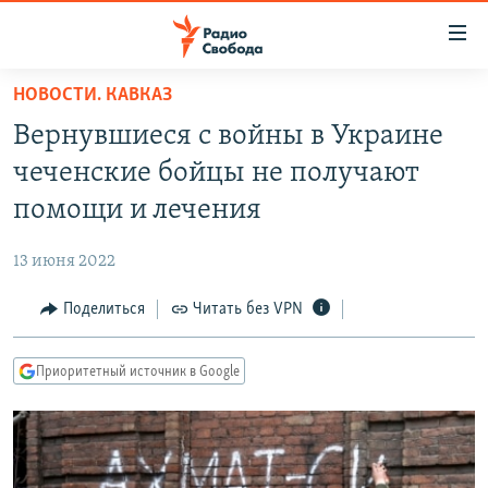
Ссылки
для
упрощенного
НОВОСТИ. КАВКАЗ
ПРОГРАММЫ
доступа
Вернувшиеся с войны в Украине
ПОДКАСТЫ
Вернуться
чеченские бойцы не получают
к
АВТОРСКИЕ ПРОЕКТЫ
помощи и лечения
основному
ЦИТАТЫ СВОБОДЫ
содержанию
13 июня 2022
Вернутся
МНЕНИЯ
к
Поделиться
Читать без VPN
КУЛЬТУРА
главной
навигации
IDEL.РЕАЛИИ
Приоритетный источник в Google
Вернутся
КАВКАЗ.РЕАЛИИ
к
СЕВЕР.РЕАЛИИ
поиску
СИБИРЬ.РЕАЛИИ