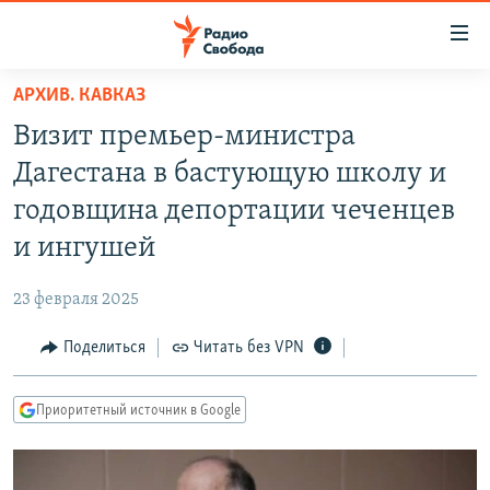
Ссылки
для
упрощенного
АРХИВ. КАВКАЗ
ПРОГРАММЫ
доступа
Визит премьер-министра
ПОДКАСТЫ
Вернуться
Дагестана в бастующую школу и
к
АВТОРСКИЕ ПРОЕКТЫ
годовщина депортации чеченцев
основному
ЦИТАТЫ СВОБОДЫ
содержанию
и ингушей
Вернутся
МНЕНИЯ
к
23 февраля 2025
КУЛЬТУРА
главной
Поделиться
Читать без VPN
навигации
IDEL.РЕАЛИИ
Вернутся
КАВКАЗ.РЕАЛИИ
к
Приоритетный источник в Google
СЕВЕР.РЕАЛИИ
поиску
СИБИРЬ.РЕАЛИИ