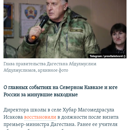
РАСПИСАНИЕ ВЕЩАНИЯ
ПОДПИШИТЕСЬ НА РАССЫЛКУ
СОЦИАЛЬНЫЕ СЕТИ
Глава правительства Дагестана Абдулмуслим
Все сайты РСЕ/РС
Абдулмуслимов, архивное фото
О главных событиях на Северном Кавказе и юге
России за минувшие выходные
Директора школы в селе Хубар Магомедрасула
Исакова
восстановили
в должности после визита
премьер-министра Дагестана. Ранее ее учителя