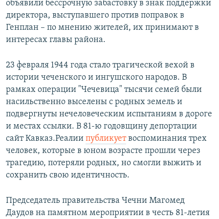
объявили бессрочную забастовку в знак поддержки
директора, выступавшего против поправок в
Генплан – по мнению жителей, их принимают в
интересах главы района.
23 февраля 1944 года стало трагической вехой в
истории чеченского и ингушского народов. В
рамках операции "Чечевица" тысячи семей были
насильственно выселены с родных земель и
подвергнуты нечеловеческим испытаниям в дороге
и местах ссылки. В 81-ю годовщину депортации
сайт Кавказ.Реалии
публикует
воспоминания трех
человек, которые в юном возрасте прошли через
трагедию, потеряли родных, но смогли выжить и
сохранить свою идентичность.
Председатель правительства Чечни Магомед
Даудов на памятном мероприятии в честь 81-летия