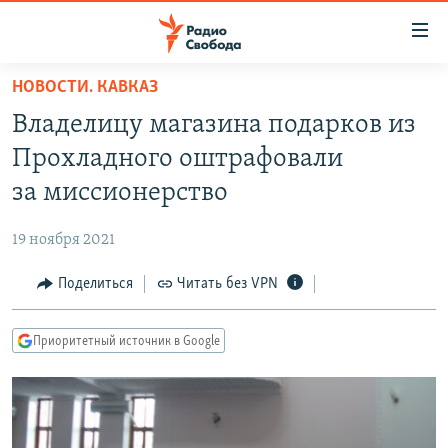
Ссылки
для
упрощенного
НОВОСТИ. КАВКАЗ
ПРОГРАММЫ
доступа
Владелицу магазина подарков из
ПОДКАСТЫ
Вернуться
Прохладного оштрафовали
к
АВТОРСКИЕ ПРОЕКТЫ
за миссионерство
основному
ЦИТАТЫ СВОБОДЫ
содержанию
19 ноября 2021
Вернутся
МНЕНИЯ
к
Поделиться
Читать без VPN
КУЛЬТУРА
главной
навигации
IDEL.РЕАЛИИ
Приоритетный источник в Google
Вернутся
КАВКАЗ.РЕАЛИИ
к
СЕВЕР.РЕАЛИИ
поиску
СИБИРЬ.РЕАЛИИ