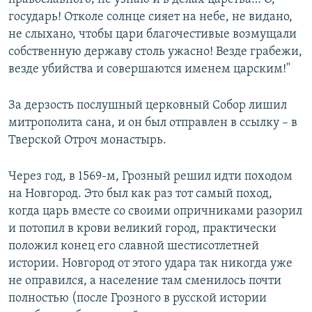
государь! Отколе солнце сияет на небе, не видано,
не слыхано, чтобы цари благочестивые возмущали
собственную державу столь ужасно! Везде грабежи,
везде убийства и совершаются именем царским!"
За дерзость послушный церковный Собор лишил
митрополита сана, и он был отправлен в ссылку – в
Тверской Отроч монастырь.
Через год, в 1569-м, Грозный решил идти походом
на Новгород. Это был как раз тот самый поход,
когда царь вместе со своими опричниками разорил
и потопил в крови великий город, практически
положил конец его славной шестисотлетней
истории. Новгород от этого удара так никогда уже
не оправился, а население там сменилось почти
полностью (после Грозного в русской истории