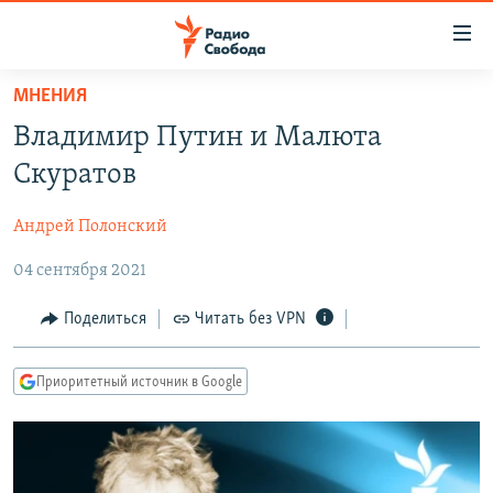
Ссылки
для
упрощенного
МНЕНИЯ
ПРОГРАММЫ
доступа
Владимир Путин и Малюта
ПОДКАСТЫ
Вернуться
Скуратов
к
АВТОРСКИЕ ПРОЕКТЫ
основному
Андрей Полонский
ЦИТАТЫ СВОБОДЫ
содержанию
Вернутся
04 сентября 2021
МНЕНИЯ
к
КУЛЬТУРА
Поделиться
Читать без VPN
главной
навигации
IDEL.РЕАЛИИ
Вернутся
Приоритетный источник в Google
КАВКАЗ.РЕАЛИИ
к
СЕВЕР.РЕАЛИИ
поиску
СИБИРЬ.РЕАЛИИ