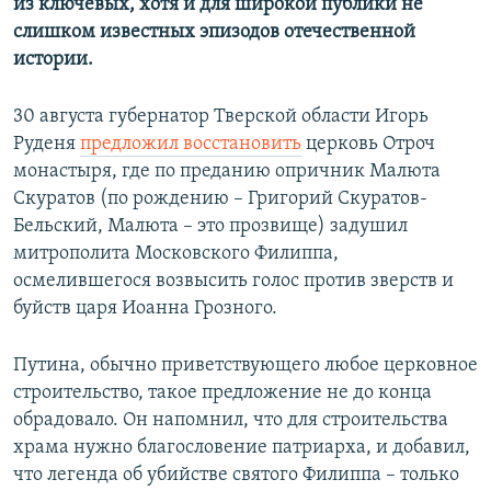
из ключевых, хотя и для широкой публики не
слишком известных эпизодов отечественной
истории.
30 августа губернатор Тверской области Игорь
Руденя
предложил восстановить
церковь Отроч
монастыря, где по преданию опричник Малюта
Скуратов (по рождению – Григорий Скуратов-
Бельский, Малюта – это прозвище) задушил
митрополита Московского Филиппа,
осмелившегося возвысить голос против зверств и
буйств царя Иоанна Грозного.
Путина, обычно приветствующего любое церковное
строительство, такое предложение не до конца
обрадовало. Он напомнил, что для строительства
храма нужно благословение патриарха, и добавил,
что легенда об убийстве святого Филиппа – только