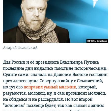
РАСПИСАНИЕ ВЕЩАНИЯ
ПОДПИШИТЕСЬ НА РАССЫЛКУ
СОЦИАЛЬНЫЕ СЕТИ
Андрей Полонский
Все сайты РСЕ/РС
Для России и её президента Владимира Путина
последние дни выдались поистине историческими.
Судите сами: сначала на Дальнем Востоке господин
президент спутал Северную войну с Семилетней,
но тут его
поправил умный мальчик
, который,
разумеется, молодец, ну, и сам президент молодец,
не обиделся и не рассердился. Но вот второй
"историзм" похлеще будет, так как связан с одним