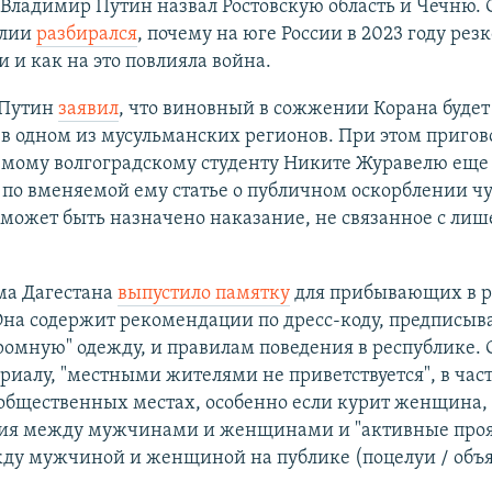
Владимир Путин назвал Ростовскую область и Чечню. 
алии
разбирался
, почему на юге России в 2023 году рез
 и как на это повлияла война.
 Путин
заявил
, что виновный в сожжении Корана будет
в одном из мусульманских регионов. При этом пригов
емому волгоградскому студенту Никите Журавелю еще
 по вменяемой ему статье о публичном оскорблении чу
может быть назначено наказание, не связанное с ли
а Дагестана
выпустило памятку
для прибывающих в р
 Она содержит рекомендации по дресс-коду, предписы
ромную" одежду, и правилам поведения в республике. 
риалу, "местными жителями не приветствуется", в час
 общественных местах, особенно если курит женщина,
ия между мужчинами и женщинами и "активные про
ду мужчиной и женщиной на публике (поцелуи / объя