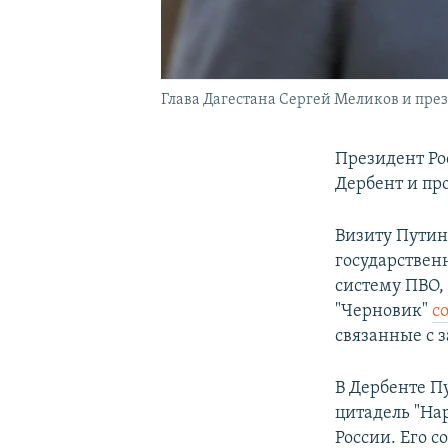
Глава Дагестана Сергей Меликов и през
Президент Ро
Дербент и пр
Визиту Путин
государствен
систему ПВО,
"Черновик"
с
связанные с 
В Дербенте 
цитадель "На
России. Его 