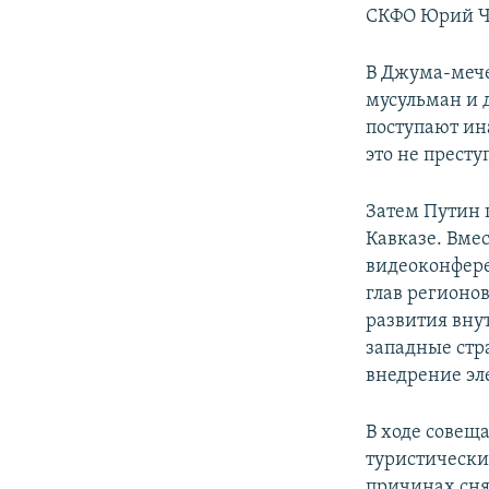
СКФО Юрий Ча
В Джума-меч
мусульман и д
поступают ин
это не прест
Затем Путин 
Кавказе. Вме
видеоконфере
глав регионо
развития внут
западные стр
внедрение эл
В ходе совещ
туристически
причинах сня