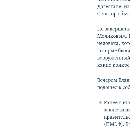
Дагестане, из
Сенатор объя
По завершени
Меликовым. Г
человека, ко
которые были 
вооруженный 
какие конкре
Вечером Вла
подошел к со
Ранее в ию
заключили
правитель
(ПМЭФ). В 