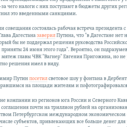
-за чего налоги с них поступают в бюджеты других рег
снил это введенными санкциями.
и совещания состоялась рабочая встреча президента с
лава Дагестана
заверил
Путина, что "в Дагестане нет 
торый бы не поддержал решения руководства Российск
приняты 24 июня этого года". Вероятно, он подразуме
мятеж главы ЧВК "Вагнер" Евгения Пригожина, но не 
тно решения имел в виду.
димир Путин
посетил
световое шоу у фонтана в Дербент
бравшимся на площади жителям и пофотографировался
не компании из регионов юга России и Северного Кав
 соглашения почти на триллион рублей на организова
ством Петербургском международном экономическом
числе субъектов, привлекающих все больше денег для 