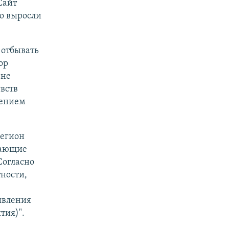
Сайт
ко выросли
 отбывать
ор
 не
вств
шением
егион
вающие
Согласно
тности,
явления
тия)".