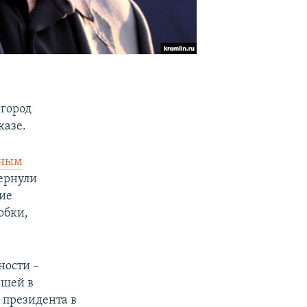
 город
казе.
ным
вернули
ние
обки,
ности –
йшей в
 президента в