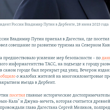
идент России Владимир Путин в Дербенте, 28 июня 2023 года
ссии Владимир Путин приехал в Дагестан, где посетил
овел совещание по развитию туризма на Северном Кав
а предшествовало усиление мер безопасности – по
дан
ного информагентства ТАСС, на подъезде к городу раз
 в самом городе был перекрыт ряд улиц. Вечером изда
ообщило
о жалобах жителей на многокилометровые пр
закрытием въезда в Дербент.
Путин
посетил
главные исторические достопримечатель
рын-Кала" и Джума-мечеть, которая считается древне
сопровождали глава Дагестана Сергей Меликов, полпред