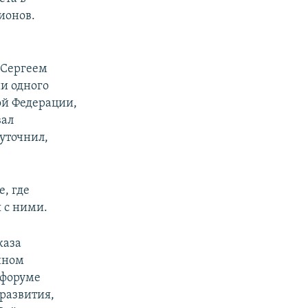
ионов.
 Сергеем
ни одного
ой Федерации,
вал
уточнил,
е, где
 с ними.
каза
нном
 форуме
развития,