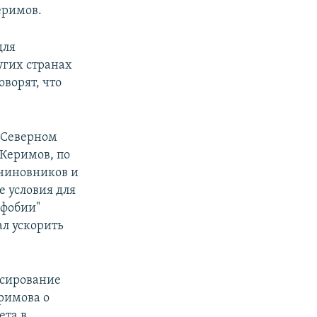
еримов.
для
угих странах
ворят, что
 Северном
 Керимов, по
чиновников и
се условия для
офобии"
ал ускорить
нсирование
римова о
ета в