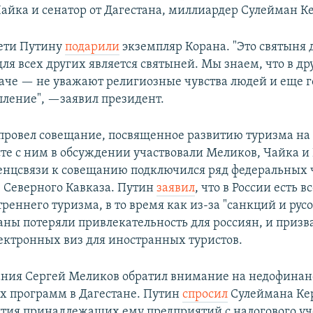
йка и сенатор от Дагестана, миллиардер Сулейман К
ети Путину
подарили
экземпляр Корана. "Это святыня 
ля всех других является святыней. Мы знаем, что в др
аче — не уважают религиозные чувства людей и еще го
упление", —заявил президент.
провел совещание, посвященное развитию туризма на
сте с ним в обсуждении участвовали Меликов, Чайка и
нцсвязи к совещанию подключился ряд федеральных 
в Северного Кавказа. Путин
заявил
, что в России есть в
реннего туризма, в то время как из-за "санкций и рус
аны потеряли привлекательность для россиян, и призв
ектронных виз для иностранных туристов.
ания Сергей Меликов обратил внимание на недофина
х программ в Дагестане. Путин
спросил
Сулеймана Ке
тия принадлежащих ему предприятий с налогового уч