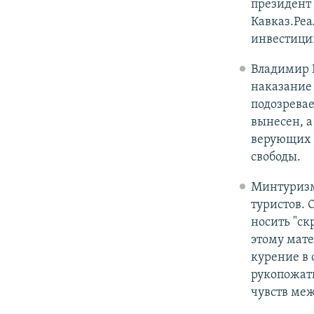
президент 
Кавказ.Ре
инвестиции
Владимир
наказание 
подозрева
вынесен, а
верующих 
свободы.
Минтуризм
туристов.
носить "ск
этому мате
курение в
рукопожат
чувств меж