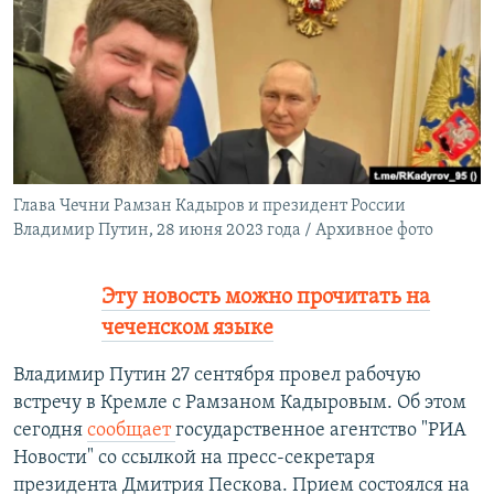
РАСПИСАНИЕ ВЕЩАНИЯ
ПОДПИШИТЕСЬ НА РАССЫЛКУ
СОЦИАЛЬНЫЕ СЕТИ
Глава Чечни Рамзан Кадыров и президент России
Владимир Путин, 28 июня 2023 года / Архивное фото
Все сайты РСЕ/РС
Эту новость можно прочитать на
чеченском языке
Владимир Путин 27 сентября провел рабочую
встречу в Кремле с Рамзаном Кадыровым. Об этом
сегодня
сообщает
государственное агентство "РИА
Новости" со ссылкой на пресс-секретаря
президента Дмитрия Пескова. Прием состоялся на