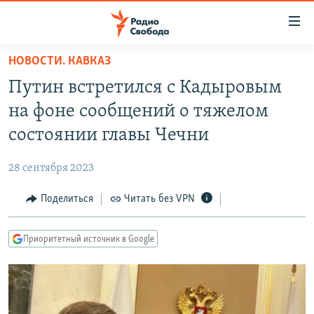
Ссылки
для
упрощенного
НОВОСТИ. КАВКАЗ
ПРОГРАММЫ
доступа
Путин встретился с Кадыровым
ПОДКАСТЫ
Вернуться
на фоне сообщений о тяжелом
к
АВТОРСКИЕ ПРОЕКТЫ
состоянии главы Чечни
основному
ЦИТАТЫ СВОБОДЫ
содержанию
28 сентября 2023
Вернутся
МНЕНИЯ
к
Поделиться
Читать без VPN
КУЛЬТУРА
главной
навигации
IDEL.РЕАЛИИ
Приоритетный источник в Google
Вернутся
КАВКАЗ.РЕАЛИИ
к
СЕВЕР.РЕАЛИИ
поиску
СИБИРЬ.РЕАЛИИ