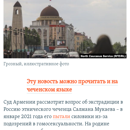
РАСПИСАНИЕ ВЕЩАНИЯ
ПОДПИШИТЕСЬ НА РАССЫЛКУ
СОЦИАЛЬНЫЕ СЕТИ
Грозный, иллюстративное фото
Все сайты РСЕ/РС
Эту новость можно прочитать и на
чеченском языке
Суд Армении рассмотрит вопрос об экстрадиции в
Россию этнического чеченца Салмана Мукаева – в
январе 2021 года его
пытали
силовики из-за
подозрений в гомосексуальности. На родине