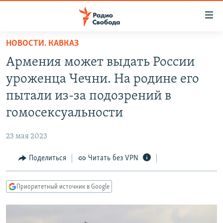
Ссылки
для
упрощенного
НОВОСТИ. КАВКАЗ
ПРОГРАММЫ
доступа
Армения может выдать России
ПОДКАСТЫ
Вернуться
уроженца Чечни. На родине его
к
АВТОРСКИЕ ПРОЕКТЫ
пытали из-за подозрений в
основному
ЦИТАТЫ СВОБОДЫ
содержанию
гомосексуальности
Вернутся
МНЕНИЯ
к
23 мая 2023
КУЛЬТУРА
главной
Поделиться
Читать без VPN
навигации
IDEL.РЕАЛИИ
Вернутся
КАВКАЗ.РЕАЛИИ
к
Приоритетный источник в Google
СЕВЕР.РЕАЛИИ
поиску
СИБИРЬ.РЕАЛИИ