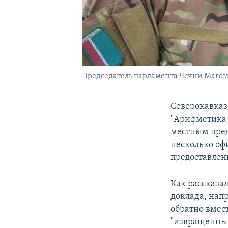
Председатель парламента Чечни Магоме
Северокавказ
"Арифметика 
местным пред
несколько оф
предоставлен
Как рассказа
доклада, нап
обратно вмес
"извращенным