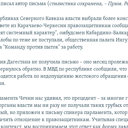
аписал автор письма (
стилистика сохранена, – Прим. Ре
публиках Северного Кавказа власти выбрали более кон
твете из Карачаево-Черкесии правозащитникам сообщи
сят системный характер", омбудсмен Кабардино-Балка
алобы по теме не поступали, общественная палата Инг
 "Команду против пыток" за работу.
я Дагестана не получила письмо – оно месяц пролежа
вернулось обратно. В МВД по республике сообщили, чт
водится работа по недопущению жестокого обращения 
и.
ламента Чечни нас удивил, это прецедент – за многие 
органы власти мы ни разу не получали таких грубых от
ый, но приложен к письму спикера парламента, котор
начить отношение к правозащитникам. Учитывая спе
 контекст, мы воспринимаем этот ответ как форму давл