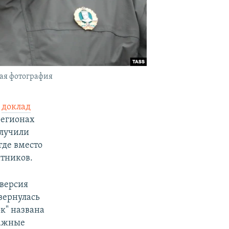
ая фотография
л
доклад
регионах
олучили
где вместо
тников.
 версия
вернулась
к" названа
дажные