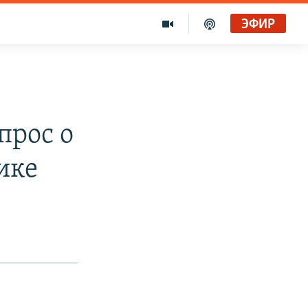
ЭФИР
прос о
ике