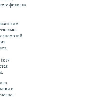
ского филиала
авказским
несколько
 полномочий
лия
аев,
(к 17
ются
м.
така
пытки и
словно-