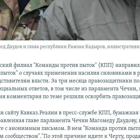
д Даудов и глава республики Рамзан Кадыров, иллюстративн
ский филиал "Команды против пыток" (КПП) направи
пыток" о случаях применения насилия силовиками в 
ставителям власти. За три месяца правозащитники п
ициальных ответов, в том числе из парламента Чечни, 
ия комментария по теме решили оскорбить правозащи
ли сайту Кавказ.Реалии в пресс-службе КПП, бумажная
равленная главе парламента Чечни Магомеду Даудову, 
те с анонимным письмом. В нем "Команда против пыто
 сообществом"."По этой причине идите к Черту, про