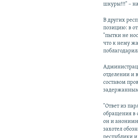
шкуры!!!" – н
В других рес
позицию: в о
"пытки не но
что к нему ж
поблагодарила
Администраци
отделении и 
составом про
задержанным
"Ответ из пар
обращения в 
он и анонимн
захотел обоз
республики и