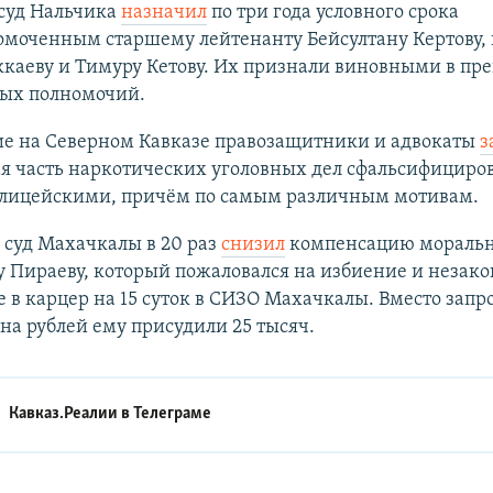
 суд Нальчика
назначил
по три года условного срока
омоченным старшему лейтенанту Бейсултану Кертову,
ккаеву и Тимуру Кетову. Их признали виновными в п
ых полномочий.
е на Северном Кавказе правозащитники и адвокаты
з
ая часть наркотических уголовных дел сфальсифициро
лицейскими, причём по самым различным мотивам.
 суд Махачкалы в 20 раз
снизил
компенсацию моральн
 Пираеву, который пожаловался на избиение и незак
 в карцер на 15 суток в СИЗО Махачкалы. Вместо зап
а рублей ему присудили 25 тысяч.
Кавказ.Реалии в
Телеграме