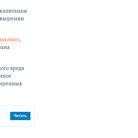
 капитанам
ревышении
аявляют
,
вана
ого вреда
онное
рошенных
Читать