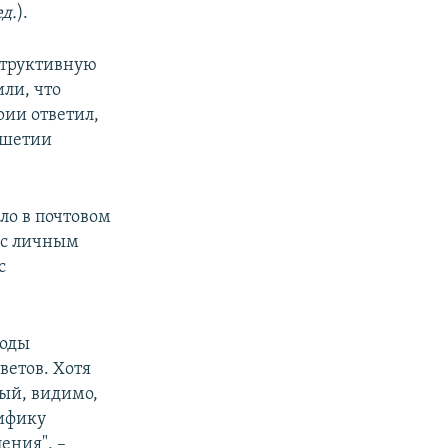
д.
).
структивную
ли, что
рии ответил,
ушетии
ло в почтовом
о с личным
с
годы
ветов. Хотя
ый, видимо,
цифику
ения", –