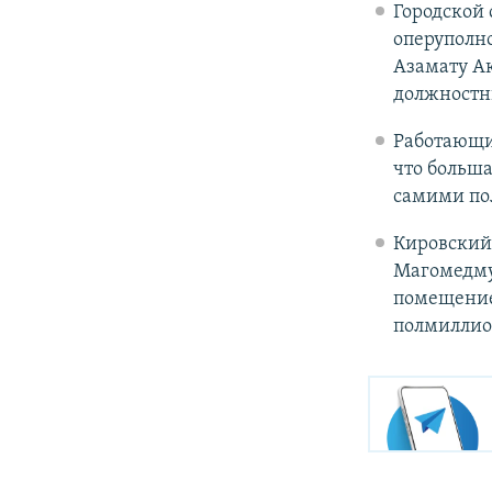
Городской
оперуполн
Азамату А
должностн
Работающи
что больш
самими по
Кировский
Магомедму
помещение
полмиллион