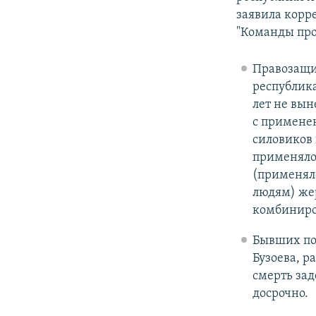
заявила корр
"Команды про
Правозащи
республика
лет не вы
с примене
силовиков 
применялос
(применяло
людям) же
комбиниров
Бывших по
Бузоева, р
смерть за
досрочно.