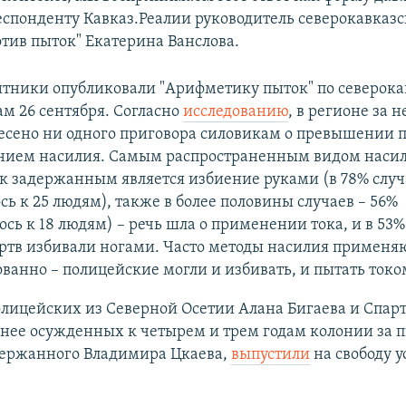
еспонденту Кавказ.Реалии руководитель северокавказ
тив пыток" Екатерина Ванслова.
тники опубликовали "Арифметику пыток" по северок
м 26 сентября. Согласно
исследованию
, в регионе за 
несено ни одного приговора силовикам о превышении
нием насилия. Самым распространенным видом наси
к задержанным является избиение руками (в 78% случ
ь к 25 людям), также в более половины случаев – 56%
сь к 18 людям) – речь шла о применении тока, и в 53% 
ртв избивали ногами. Часто методы насилия применя
анно – полицейские могли и избивать, и пытать токо
лицейских из Северной Осетии Алана Бигаева и Спар
анее осужденных к четырем и трем годам колонии за 
держанного Владимира Цкаева,
выпустили
на свободу у