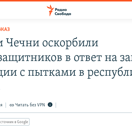
ВКАЗ
и Чечни оскорбили
защитников в ответ на за
ции с пытками в республ
2
ся
Читать без VPN
сточник в Google