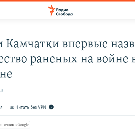
и Камчатки впервые наз
ество раненых на войне 
не
23
ся
Читать без VPN
сточник в Google