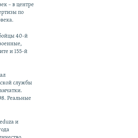
ек – в центре
ертизы по
овека.
бойцы 40-й
 военные,
ите и 155-й
вал
сской службы
Камчатки.
98. Реальные
eduza и
года
личество