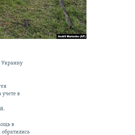
в Украину
гея
 учете в
й.
мощь в
 обратились