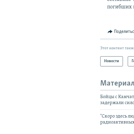
погибших в
Поделить
Этот контент такж
Новости
Г
Материал
Бойцы с Камчат
задержали сил
"Скоро здесь л
радиоактивных 