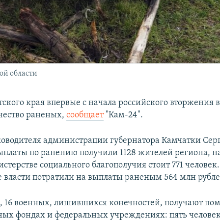
ой области
тского края впервые с начала российского вторжения 
чество раненых,
сообщает
"Кам-24".
ководителя администрации губернатора Камчатки Сер
ыплаты по ранению получили 1128 жителей региона, на
стерстве социального благополучия стоит 771 человек.
 власти потратили на выплаты раненым 564 млн рубле
м, 16 военных, лишившихся конечностей, получают по
ных фондах и федеральных учреждениях: пять человек