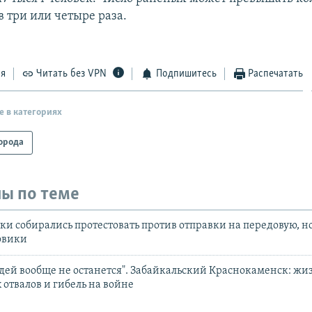
 три или четыре раза.
ся
Читать без VPN
Подпишитесь
Распечатать
е в категориях
орода
ы по теме
ки собирались протестовать против отправки на передовую, н
овики
юдей вообще не останется". Забайкальский Краснокаменск: жи
отвалов и гибель на войне