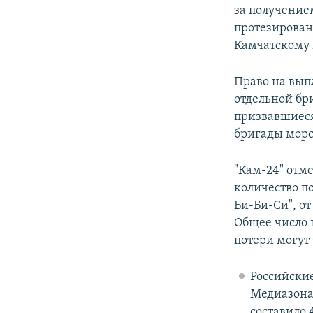
за получением
протезирован
Камчатскому 
Право на вып
отдельной бр
призвавшиеся 
бригады морс
"Кам-24" отме
количество п
Би-Би-Си", от
Общее число 
потери могут
Российски
Медиазон
составило 