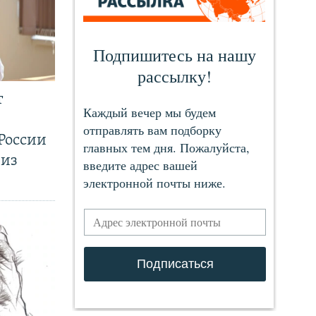
т
России
 из