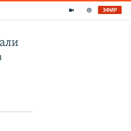
ЭФИР
вали
в