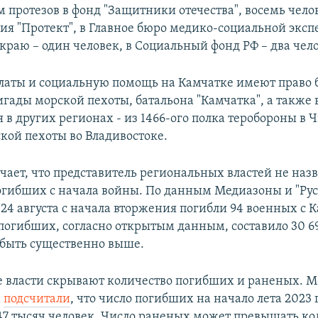
 протезов в фонд "Защитники отечества", восемь челов
ия "Протект", в Главное бюро медико-социальной эксп
краю – один человек, в Социальный фонд РФ – два чел
латы и социальную помощь на Камчатке имеют право 
игады морской пехоты, батальона "Камчатка", а также
в других регионах - из 1466-ого полка теробороны в Ч
кой пехоты во Владивостоке.
чает, что представитель региональных властей не наз
огибших с начала войны. По данным Медиазоны и "Ру
 24 августа с начала вторжения погибли 94 военных с 
погибших, согласно открытым данным, составило 30 6
 быть существенно выше.
е власти скрывают количество погибших и раненых. M
а
подсчитали
, что число погибших на начало лета 2023 
47 тысяч человек. Число раненых может превышать ко