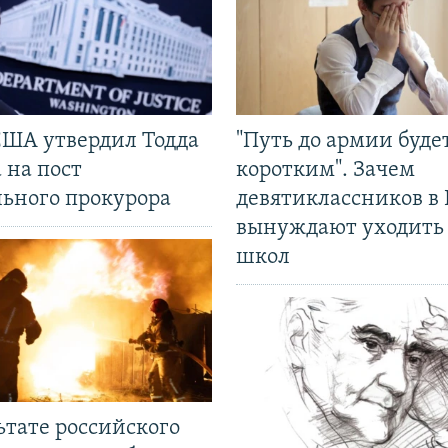
США утвердил Тодда
"Путь до армии буде
 на пост
коротким". Зачем
льного прокурора
девятиклассников в 
вынуждают уходить
школ
ьтате российского