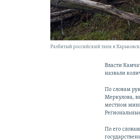
Разбитый российский танк в Харьковск
Власти Камча
назвали коли
По словам ру
Меркулова, в
местном мини
Региональные
По его слова
государствен