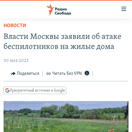
Ссылки
для
упрощенного
НОВОСТИ
ПРОГРАММЫ
доступа
Власти Москвы заявили об атаке
ПОДКАСТЫ
Вернуться
беспилотников на жилые дома
к
АВТОРСКИЕ ПРОЕКТЫ
основному
30 мая 2023
ЦИТАТЫ СВОБОДЫ
содержанию
Вернутся
МНЕНИЯ
Поделиться
Читать без VPN
к
КУЛЬТУРА
главной
Приоритетный источник в Google
навигации
IDEL.РЕАЛИИ
Вернутся
КАВКАЗ.РЕАЛИИ
к
СЕВЕР.РЕАЛИИ
поиску
СИБИРЬ.РЕАЛИИ