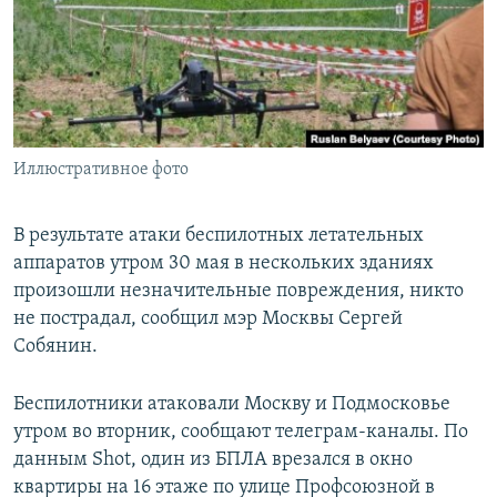
РАСПИСАНИЕ ВЕЩАНИЯ
ПОДПИШИТЕСЬ НА РАССЫЛКУ
СОЦИАЛЬНЫЕ СЕТИ
Иллюстративное фото
В результате атаки беспилотных летательных
аппаратов утром 30 мая в нескольких зданиях
Все сайты РСЕ/РС
произошли незначительные повреждения, никто
не пострадал, сообщил мэр Москвы Сергей
Собянин.
Беспилотники атаковали Москву и Подмосковье
утром во вторник, сообщают телеграм-каналы. По
данным Shot, один из БПЛА врезался в окно
квартиры на 16 этаже по улице Профсоюзной в