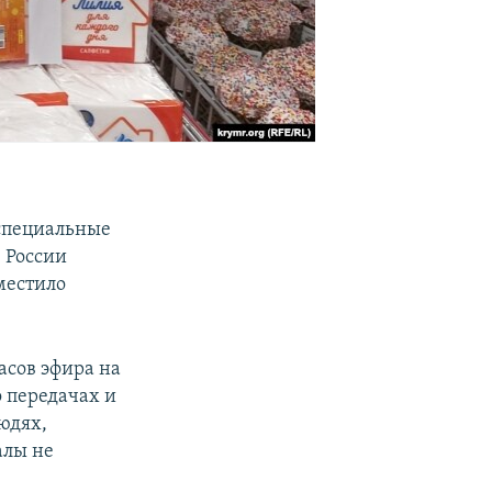
"специальные
 России
местило
асов эфира на
о передачах и
юдях,
алы не