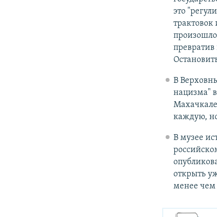
это "регул
трактовок 
произошло
превратив 
Остановить
В Верховны
нацизма" 
Махачкале
каждую, н
В музее ис
российско
опубликова
открыть уж
менее чем 