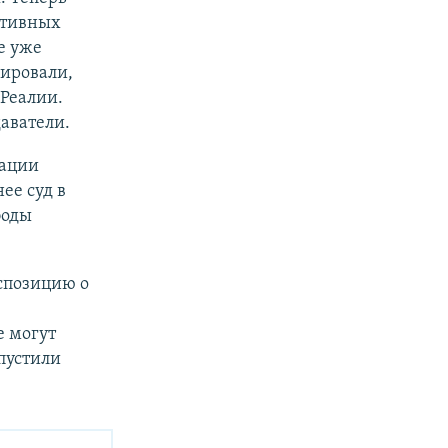
ативных
е уже
ировали,
Реалии.
аватели.
тации
ее суд в
боды
спозицию о
е могут
пустили