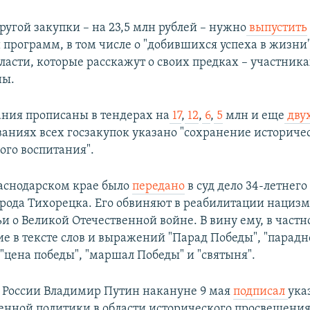
ругой закупки – на 23,5 млн рублей – нужно
выпустить
 программ, в том числе о "добившихся успеха в жизни
ласти, которые расскажут о своих предках – участник
ны.
ния прописаны в тендерах на
17
,
12
,
6
,
5
млн и еще
дву
званиях всех госзакупок указано "сохранение историче
ого воспитания".
раснодарском крае было
передано
в суд дело 34-летнего
орода Тихорецка. Его обвиняют в реабилитации нацизм
и о Великой Отечественной войне. В вину ему, в частно
е в тексте слов и выражений "Парад Победы", "парадн
"цена победы", "маршал Победы" и "святыня".
 России Владимир Путин накануне 9 мая
подписал
ука
енной политики в области исторического просвещения