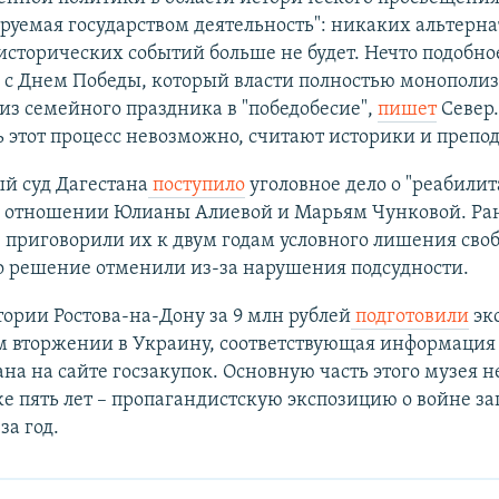
ируемая государством деятельность": никаких альтерн
исторических событий больше не будет. Нечто подобно
 с Днем Победы, который власти полностью монополиз
из семейного праздника в "победобесие",
пишет
Север.
 этот процесс невозможно, считают историки и препод
й суд Дагестана
поступило
уголовное дело о "реабили
в отношении Юлианы Алиевой и Марьям Чунковой. Ран
 приговорили их к двум годам условного лишения сво
о решение отменили из-за нарушения подсудности.
тории Ростова-на-Дону за 9 млн рублей
подготовили
эк
м вторжении в Украину, соответствующая информация
на на сайте госзакупок. Основную часть этого музея н
е пять лет – пропагандистскую экспозицию о войне за
за год.