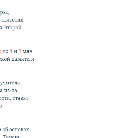
ряд
" жителях
ах Второй
х
по
4
и
2
млн
ской памяти и
 учителя
а из-за
сти, ставят
о-
з об основах
. Теперь