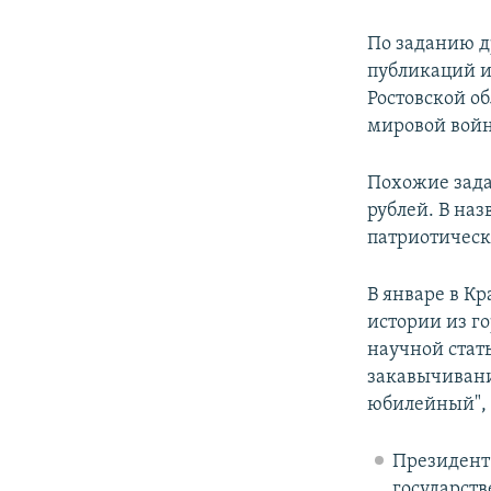
По заданию д
публикаций и
Ростовской об
мировой вой
Похожие зада
рублей. В на
патриотическ
В январе в К
истории из г
научной стать
закавычивани
юбилейный", 
Президент
государств