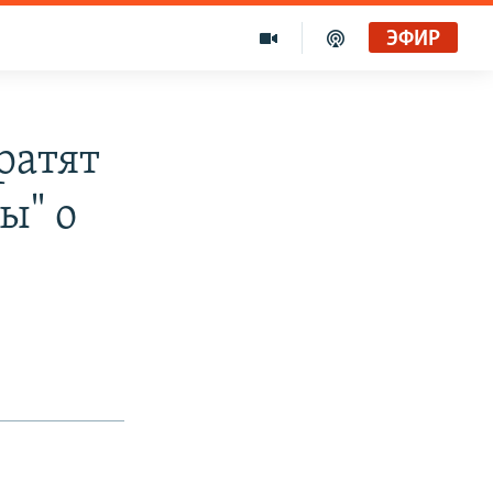
ЭФИР
ратят
ы" о