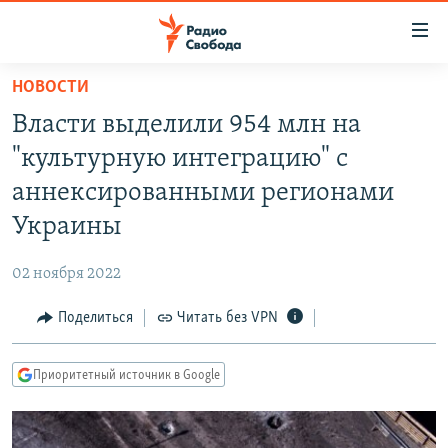
Ссылки
для
упрощенного
НОВОСТИ
ПРОГРАММЫ
доступа
Власти выделили 954 млн на
ПОДКАСТЫ
Вернуться
"культурную интеграцию" с
к
АВТОРСКИЕ ПРОЕКТЫ
аннексированными регионами
основному
ЦИТАТЫ СВОБОДЫ
содержанию
Украины
Вернутся
МНЕНИЯ
к
02 ноября 2022
КУЛЬТУРА
главной
Поделиться
Читать без VPN
навигации
IDEL.РЕАЛИИ
Вернутся
КАВКАЗ.РЕАЛИИ
к
Приоритетный источник в Google
СЕВЕР.РЕАЛИИ
поиску
СИБИРЬ.РЕАЛИИ