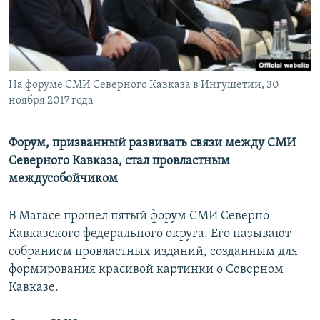
РАСПИСАНИЕ ВЕЩАНИЯ
ПОДПИШИТЕСЬ НА РАССЫЛКУ
СОЦИАЛЬНЫЕ СЕТИ
На форуме СМИ Северного Кавказа в Ингушетии, 30
ноября 2017 года
Форум, призванный развивать связи между СМИ
Северного Кавказа, стал провластным
Все сайты РСЕ/РС
междусобойчиком
В Магасе прошел пятый форум СМИ Северно-
Кавказского федерального округа. Его называют
собранием провластных изданий, созданным для
формирования красивой картинки о Северном
Кавказе.