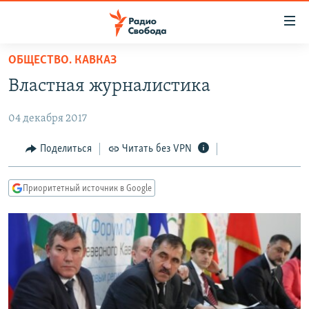
Ссылки
для
упрощенного
ОБЩЕСТВО. КАВКАЗ
ПРОГРАММЫ
доступа
Властная журналистика
ПОДКАСТЫ
Вернуться
к
04 декабря 2017
АВТОРСКИЕ ПРОЕКТЫ
основному
ЦИТАТЫ СВОБОДЫ
Поделиться
Читать без VPN
содержанию
Вернутся
МНЕНИЯ
к
Приоритетный источник в Google
КУЛЬТУРА
главной
навигации
IDEL.РЕАЛИИ
Вернутся
КАВКАЗ.РЕАЛИИ
к
СЕВЕР.РЕАЛИИ
поиску
СИБИРЬ.РЕАЛИИ