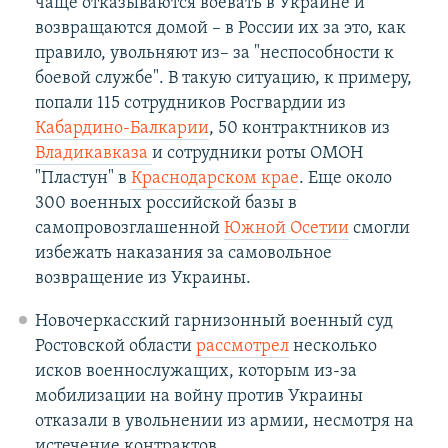
чаще отказываются воевать в Украине и
возвращаются домой – в России их за это, как
правило, увольняют из– за "неспособности к
боевой службе". В такую ситуацию, к примеру,
попали 115 сотрудников Росгвардии из
Кабардино-Балкарии
, 50 контрактников из
Владикавказа
и сотрудники роты ОМОН
"Пластун" в
Краснодарском крае
. Еще около
300 военных российской базы в
самопровозглашенной
Южной Осетии
смогли
избежать наказания за самовольное
возвращение из Украины.
Новочеркасский гарнизонный военный суд
Ростовской области
рассмотрел
несколько
исков военнослужащих, которым из-за
мобилизации на войну против Украины
отказали в увольнении из армии, несмотря на
истечение контрактов.