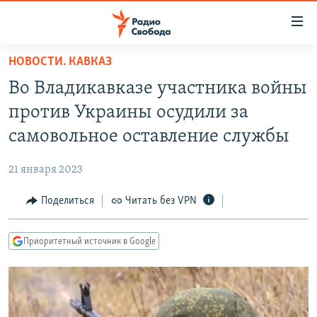
Ссылки
для
упрощенного
НОВОСТИ. КАВКАЗ
ПРОГРАММЫ
доступа
Во Владикавказе участника войны
ПОДКАСТЫ
Вернуться
против Украины осудили за
к
АВТОРСКИЕ ПРОЕКТЫ
самовольное оставление службы
основному
ЦИТАТЫ СВОБОДЫ
содержанию
21 января 2023
Вернутся
МНЕНИЯ
к
Поделиться
Читать без VPN
КУЛЬТУРА
главной
навигации
IDEL.РЕАЛИИ
Приоритетный источник в Google
Вернутся
КАВКАЗ.РЕАЛИИ
к
СЕВЕР.РЕАЛИИ
поиску
СИБИРЬ.РЕАЛИИ