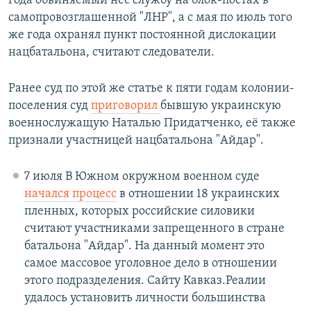
года обвиняемый нес службу на блок-постах в
самопровозглашенной "ЛНР", а с мая по июль того
же года охранял пункт постоянной дислокации
нацбатальона, считают следователи.
Ранее суд по этой же статье к пяти годам колонии-
поселения суд
приговорил
бывшую украинскую
военнослужащую Наталью Придатченко, её также
признали участницей нацбатальона "Айдар".
7 июля В Южном окружном военном суде
начался процесс
в отношении 18 украинских
пленных, которых российские силовики
считают участниками запрещенного в стране
батальона "Айдар". На данный момент это
самое массовое уголовное дело в отношении
этого подразделения. Сайту Кавказ.Реалии
удалось установить личности большинства