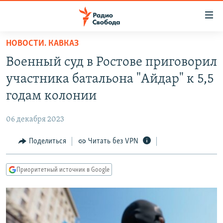
Ссылки
для
упрощенного
НОВОСТИ. КАВКАЗ
ПРОГРАММЫ
доступа
Военный суд в Ростове приговорил
ПОДКАСТЫ
Вернуться
участника батальона "Айдар" к 5,5
к
АВТОРСКИЕ ПРОЕКТЫ
годам колонии
основному
ЦИТАТЫ СВОБОДЫ
содержанию
06 декабря 2023
Вернутся
МНЕНИЯ
к
Поделиться
Читать без VPN
КУЛЬТУРА
главной
навигации
IDEL.РЕАЛИИ
Приоритетный источник в Google
Вернутся
КАВКАЗ.РЕАЛИИ
к
СЕВЕР.РЕАЛИИ
поиску
СИБИРЬ.РЕАЛИИ