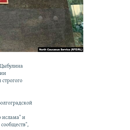
 Цыбулина
нии
 строгого
Волгоградской
 ислама" и
 сообществ",