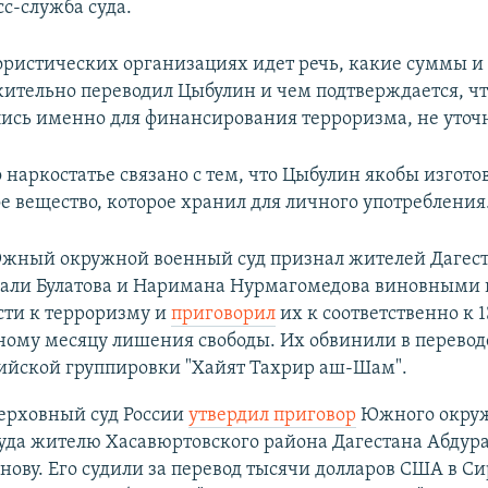
с-служба суда.
ористических организациях идет речь, какие суммы и 
ительно переводил Цыбулин и чем подтверждается, чт
ись именно для финансирования терроризма, не уточн
 наркостатье связано с тем, что Цыбулин якобы изгото
е вещество, которое хранил для личного употребления
Южный окружной военный суд признал жителей Дагес
али Булатова и Наримана Нурмагомедова виновными 
сти к терроризму и
приговорил
их к соответственно к 1
ному месяцу лишения свободы. Их обвинили в переводе
рийской группировки "Хайят Тахрир аш-Шам".
Верховный суд России
утвердил приговор
Южного окру
суда жителю Хасавюртовского района Дагестана Абдур
ову. Его судили за перевод тысячи долларов США в С