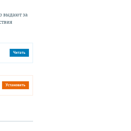
го выдают за
ствия
Читать
Установить