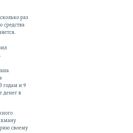
сколько раз
о средства
яется.
вил
.
тана
в
3 годам и 9
 денег в
жного
ахману
ирию своему