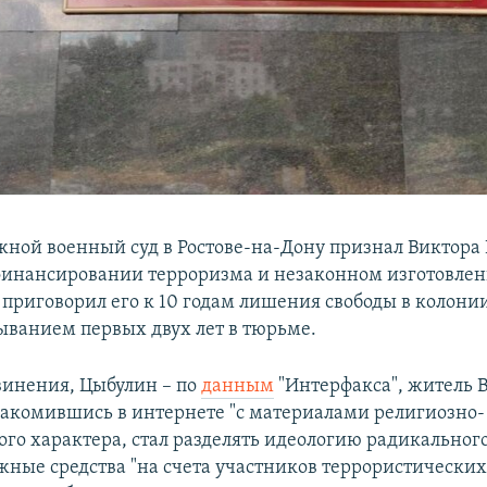
ой военный суд в Ростове-на-Дону признал Виктора
инансировании терроризма и незаконном изготовле
 приговорил его к 10 годам лишения свободы в колонии
ыванием первых двух лет в тюрьме.
винения, Цыбулин – по
данным
"Интерфакса", житель 
знакомившись в интернете "с материалами религиозно-
ого характера, стал разделять идеологию радикального
жные средства "на счета участников террористических