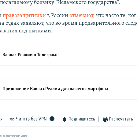
дполагаемому боевику "Исламского государства".
и
правозащитники
в России
отмечают
, что часто те, ко
на судах заявляют, что во время предварительного след
азания под пытками.
Кавказ.Реалии в
Телеграме
Приложение Кавказ.Реалии для вашего смартфона
ся
Читать без VPN
Подпишитесь
Распечатать
е в категориях