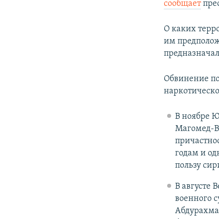
сообщает
прес
О каких терр
им предполож
предназначал
Обвинение по
наркотическо
В ноябре 
Магомед-В
причастно
годам и од
пользу си
В августе 
военного 
Абдурахман