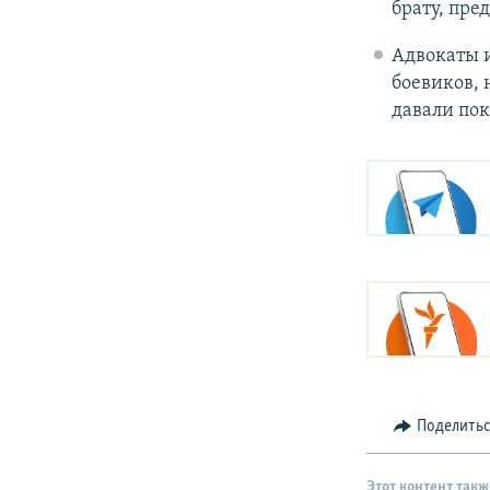
брату, пре
Адвокаты 
боевиков, 
давали пок
Поделить
Этот контент такж