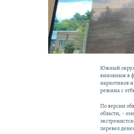
Южный окружн
виновным в ф
наркотиков и
режима с отб
По версии об
области, – о
экстремистск
перевел дене