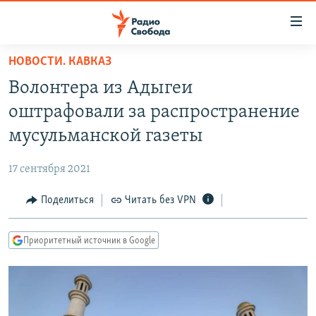
Ссылки
для
упрощенного
НОВОСТИ. КАВКАЗ
ПРОГРАММЫ
доступа
Волонтера из Адыгеи
ПОДКАСТЫ
Вернуться
оштрафовали за распространение
к
АВТОРСКИЕ ПРОЕКТЫ
мусульманской газеты
основному
ЦИТАТЫ СВОБОДЫ
содержанию
17 сентября 2021
Вернутся
МНЕНИЯ
к
Поделиться
Читать без VPN
КУЛЬТУРА
главной
навигации
IDEL.РЕАЛИИ
Приоритетный источник в Google
Вернутся
КАВКАЗ.РЕАЛИИ
к
СЕВЕР.РЕАЛИИ
поиску
СИБИРЬ.РЕАЛИИ