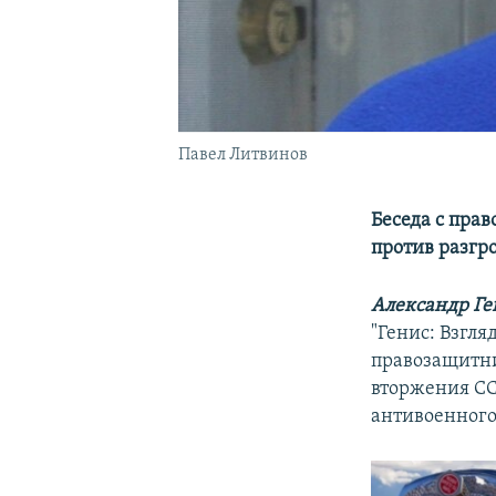
Павел Литвинов
Беседа с пра
против разгр
Александр Ге
"Генис: Взгл
правозащитн
вторжения СС
антивоенного