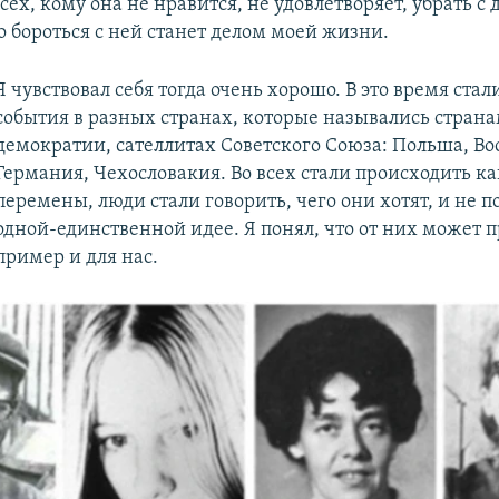
всех, кому она не нравится, не удовлетворяет, убрать с 
то бороться с ней станет делом моей жизни.
Я чувствовал себя тогда очень хорошо. В это время ста
события в разных странах, которые назывались стран
демократии, сателлитах Советского Союза: Польша, Во
Германия, Чехословакия. Во всех стали происходить ка
перемены, люди стали говорить, чего они хотят, и не 
одной-единственной идее. Я понял, что от них может 
пример и для нас.