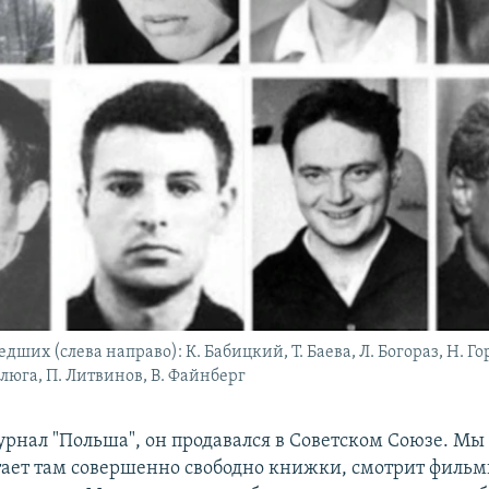
ших (слева направо): К. Бабицкий, Т. Баева, Л. Богораз, Н. Го
люга, П. Литвинов, В. Файнберг
рнал "Польша", он продавался в Советском Союзе. Мы
ает там совершенно свободно книжки, смотрит фильм