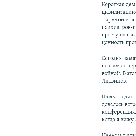
Короткая дем
цивилизацию, 
тюрьмой и пс
психиатров-и
преступления.
ценность про
Сегодня памя
позволяет пе
войной. В эт
Литвинов.
Павел – один
довелось вст
конференциях
когда я вижу 
Начнем с ист