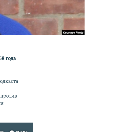
68 года
подкаста
 против
ия