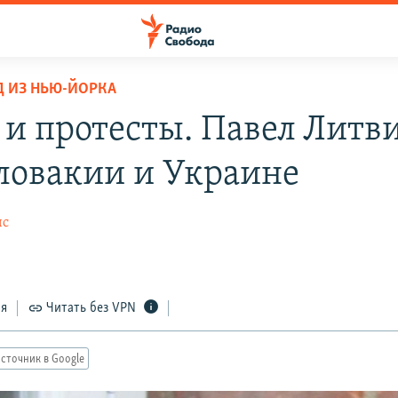
Д ИЗ НЬЮ-ЙОРКА
 и протесты. Павел Литв
ловакии и Украине
ис
ся
Читать без VPN
сточник в Google