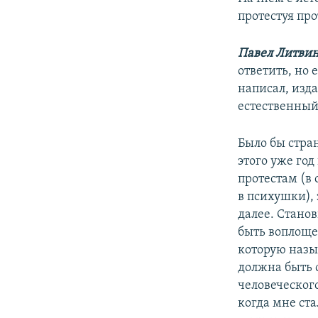
протестуя пр
Павел Литви
ответить, но 
написал, изда
естественный
Было бы стра
этого уже год
протестам (в
в психушки), 
далее. Станов
быть воплоще
которую назы
должна быть о
человеческого
когда мне ста