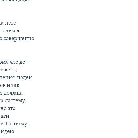
а него
 о чем я
 но совершенно
ому что до
ловека,
ещения людей
ов и так
ая должна
ю систему,
но это
раги
сс. Поэтому
у идею