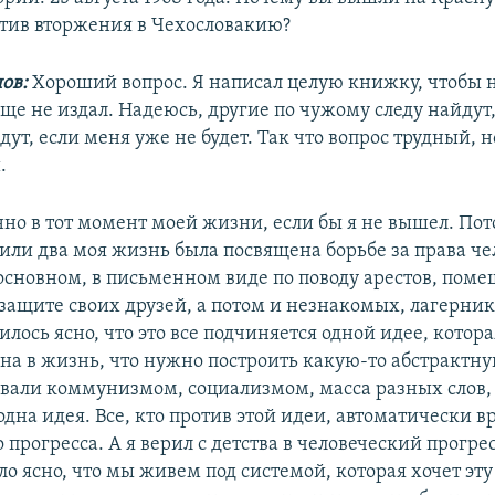
отив вторжения в Чехословакию?
нов:
Хороший вопрос. Я написал целую книжку, чтобы н
еще не издал. Надеюсь, другие по чужому следу найдут,
дут, если меня уже не будет. Так что вопрос трудный,
.
нно в тот момент моей жизни, если бы я не вышел. Пот
 или два моя жизнь была посвящена борьбе за права че
 основном, в письменном виде по поводу арестов, пом
защите своих друзей, а потом и незнакомых, лагерник
илось ясно, что это все подчиняется одной идее, котор
на в жизнь, что нужно построить какую-то абстрактну
вали коммунизмом, социализмом, масса разных слов, 
дна идея. Все, кто против этой идеи, автоматически в
 прогресса. А я верил с детства в человеческий прогре
ло ясно, что мы живем под системой, которая хочет эт