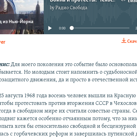
EMB
by
Радио Свобода
No media source currently available
0:00
Скач
yer
EMBED
нис:
Для моего поколения это событие было основопол
абывается. Но молодым стоит напомнить о судьбоносной
озащитного движения, да и просто в отечественной ис
25 августа 1968 года восемь человек вышли на Красную
чтобы протестовать против вторжения СССР в Чехосло
тогда в свободном мире их считали совестью страны. С
подвиг кажется особенно отчаянным потому, что за ни
опыта хотя бы относительно свободной и бесцензурной
лась с горбачевских реформ и завершилась путинской 