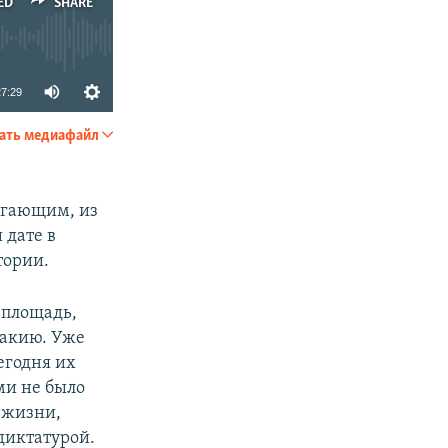
ED
SHARE
27:29
ать медиафайл
SHARE
агающим, из
 дате в
тории.
 площадь,
вакию. Уже
егодня их
ми не было
 жизни,
диктатурой.