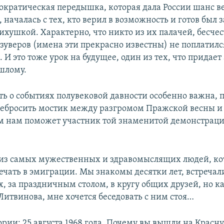
ократическая передышка, которая дала России шанс ве
началась с тех, кто верил в возможность и готов был з
ихушкой. Характерно, что никто из их палачей, бесче
зуверов (имена эти прекрасно известны) не поплатился
 И это тоже урок на будущее, один из тех, что придае
шлому.
ть о событиях полувековой давности особенно важна, 
ребросить мостик между разгромом Пражской весны и
ом нам поможет участник той знаменитой демонстрац
 из самых мужественных и здравомыслящих людей, к
речать в эмиграции. Мы знакомы десятки лет, встречал
, за праздничным столом, в кругу общих друзей, но к
Литвинова, мне хочется беседовать с ним стоя…
ории: 25 августа 1968 года. Почему вы вышли на Красн