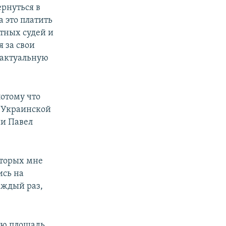
рнуться в
а это платить
стных судей и
 за свои
т актуальную
потому что
 Украинской
ии Павел
оторых мне
ись на
аждый раз,
ую площадь,