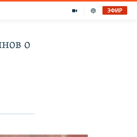
ЭФИР
инов о