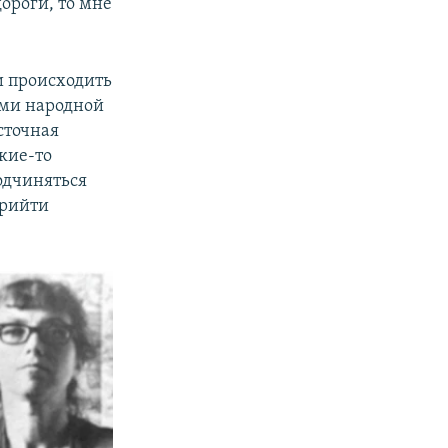
дороги, то мне
ли происходить
ами народной
сточная
кие-то
подчиняться
прийти