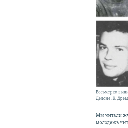
Восьмерка вышед
Делоне, В. Дрем
Мы читали жу
молодежь чит