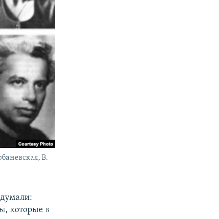
рбаневская, В.
 думали:
ы, которые в