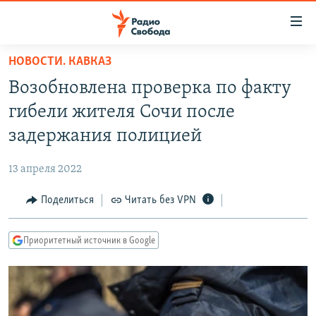
Ссылки
для
упрощенного
НОВОСТИ. КАВКАЗ
ПРОГРАММЫ
доступа
Возобновлена проверка по факту
ПОДКАСТЫ
Вернуться
гибели жителя Сочи после
к
АВТОРСКИЕ ПРОЕКТЫ
задержания полицией
основному
ЦИТАТЫ СВОБОДЫ
содержанию
13 апреля 2022
Вернутся
МНЕНИЯ
к
Поделиться
Читать без VPN
КУЛЬТУРА
главной
навигации
IDEL.РЕАЛИИ
Приоритетный источник в Google
Вернутся
КАВКАЗ.РЕАЛИИ
к
СЕВЕР.РЕАЛИИ
поиску
СИБИРЬ.РЕАЛИИ