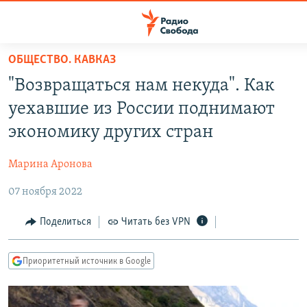
Ссылки
для
упрощенного
ОБЩЕСТВО. КАВКАЗ
ПРОГРАММЫ
доступа
"Возвращаться нам некуда". Как
ПОДКАСТЫ
Вернуться
уехавшие из России поднимают
к
АВТОРСКИЕ ПРОЕКТЫ
экономику других стран
основному
ЦИТАТЫ СВОБОДЫ
содержанию
Марина Аронова
Вернутся
МНЕНИЯ
к
07 ноября 2022
КУЛЬТУРА
главной
навигации
IDEL.РЕАЛИИ
Поделиться
Читать без VPN
Вернутся
КАВКАЗ.РЕАЛИИ
к
Приоритетный источник в Google
СЕВЕР.РЕАЛИИ
поиску
СИБИРЬ.РЕАЛИИ