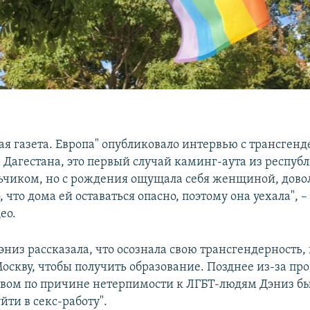
ая газета. Европа" опубликовало интервью с трансген
Дагестана, это первый случай каминг-аута из республ
ьчиком, но с рождения ощущала себя женщиной, дово
, что дома ей оставаться опасно, поэтому она уехала", –
ео.
низ рассказала, что осознала свою трансгендерность, к
оскву, чтобы получить образование. Позднее из-за про
твом по причине нетерпимости к ЛГБТ-людям Дэниз б
ти в секс-работу".