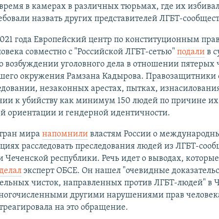
время в камерах в различных тюрьмах, где их избива
ебовали назвать других представителей ЛГБТ-сообщест
2021 года Европейский центр по конституционным пра
овека совместно с "Российской ЛГБТ-сетью"
подали
в с
 о возбуждении уголовного дела в отношении пятерых
шего окружения Рамзана Кадырова. Правозащитники
едовании, незаконных арестах, пытках, изнасиловани
ии к убийству как минимум 150 людей по причине их
ой ориентации и гендерной идентичности.
стран мира
напомнили
властям России о международн
иях расследовать преследования людей из ЛГБТ-сооб
 Чеченской республики. Речь идет о выводах, которые
делал
эксперт ОБСЕ. Он нашел "очевидные доказательс
ельных чисток, направленных против ЛГБТ-людей" в Ч
многочисленными другими нарушениями прав человека
треагировала на это обращение.