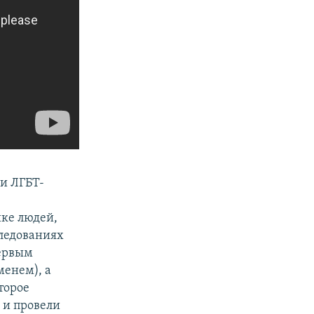
и ЛГБТ-
ике людей,
следованиях
первым
менем), а
торое
 и провели