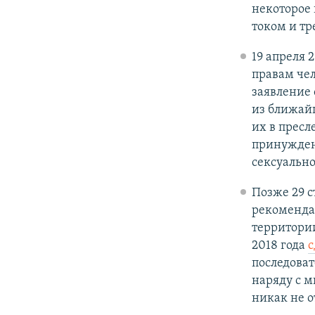
некоторое 
током и тр
19 апреля 
правам чел
заявление
из ближай
их в пресл
принужден
сексуальн
Позже 29 
рекомендац
территории
2018 года
с
последоват
наряду с 
никак не о