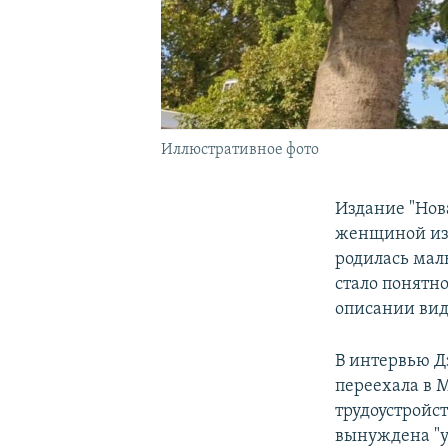
Иллюстративное фото
Издание "Нов
женщиной из 
родилась мал
стало понятно
описании вид
В интервью Дэ
переехала в М
трудоустройс
вынуждена "уй