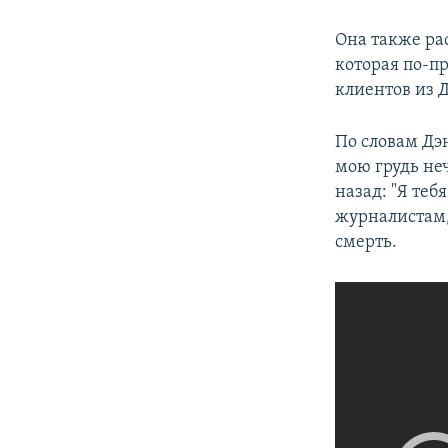
Она также рас
которая по-пр
клиентов из Д
По словам Дэн
мою грудь неч
назад: "Я теб
журналистам,
смерть.