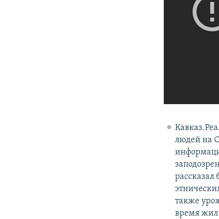
Кавказ.Реа
людей на С
информации
заподозрен
рассказал
этническим
также уро
время жил 