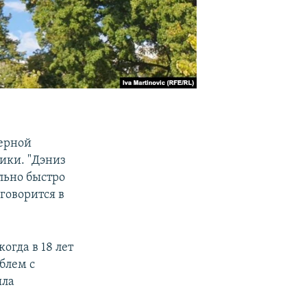
дерной
ики. "Дэниз
льно быстро
 говорится в
огда в 18 лет
блем с
ыла