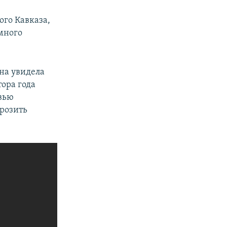
ого Кавказа,
 много
Она увидела
тора года
рвью
грозить