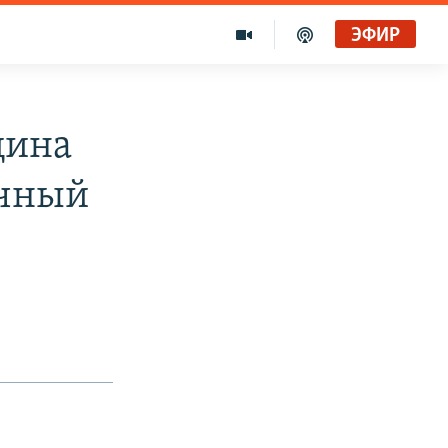
ЭФИР
щина
ичный