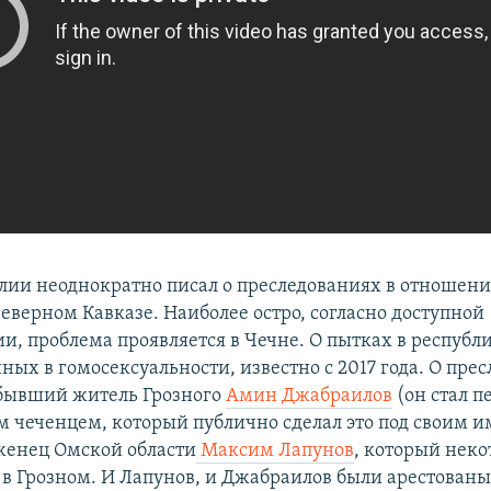
лии неоднократно писал о преследованиях в отношени
еверном Кавказе. Наиболее остро, согласно доступной
, проблема проявляется в Чечне. О пытках в республ
ных в гомосексуальности, известно с 2017 года. О пре
 бывший житель Грозного
Амин Джабраилов
(он стал 
 чеченцем, который публично сделал это под своим и
женец Омской области
Максим Лапунов
, который неко
в Грозном. И Лапунов, и Джабраилов были арестованы