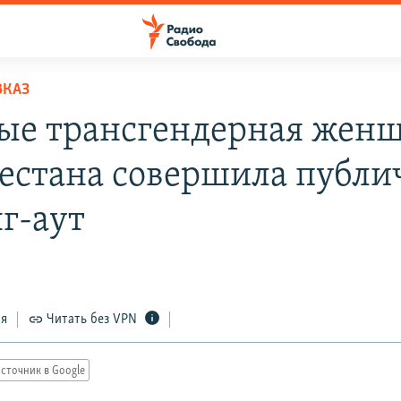
ВКАЗ
ые трансгендерная жен
гестана совершила публ
г-аут
ся
Читать без VPN
сточник в Google