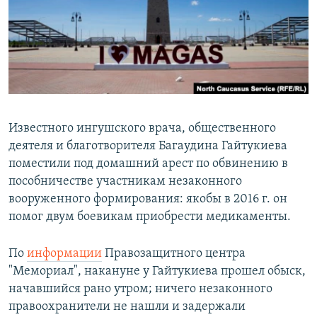
РАСПИСАНИЕ ВЕЩАНИЯ
ПОДПИШИТЕСЬ НА РАССЫЛКУ
СОЦИАЛЬНЫЕ СЕТИ
Известного ингушского врача, общественного
деятеля и благотворителя Багаудина Гайтукиева
поместили под домашний арест по обвинению в
Все сайты РСЕ/РС
пособничестве участникам незаконного
вооруженного формирования: якобы в 2016 г. он
помог двум боевикам приобрести медикаменты.
По
информации
Правозащитного центра
"Мемориал", накануне у Гайтукиева прошел обыск,
начавшийся рано утром; ничего незаконного
правоохранители не нашли и задержали