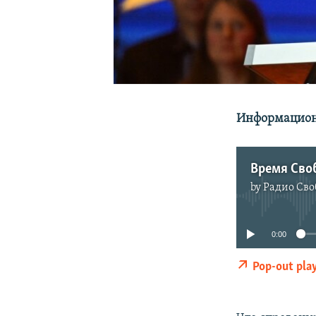
Информационн
Время Своб
by
Радио Сво
0:00
Pop-out pla