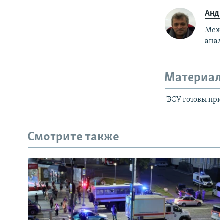
Анд
Меж
ана
Материал
"ВСУ готовы при
Смотрите также