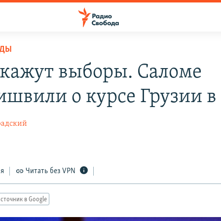
ОДЫ
окажут выборы. Саломе
ишвили о курсе Грузии в
радский
ся
Читать без VPN
сточник в Google