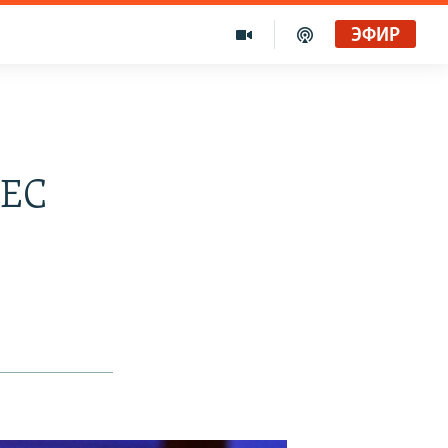
ЭФИР
 ЕС