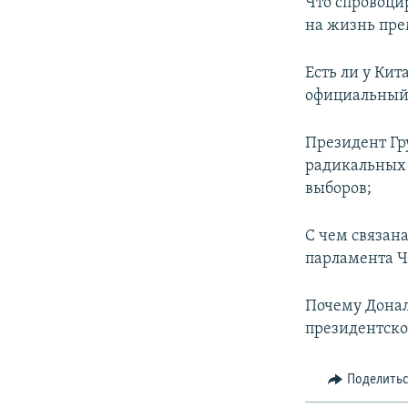
Что спровоци
на жизнь пре
Есть ли у Кит
официальный 
Президент Гр
радикальных 
выборов;
С чем связан
парламента Ч
Почему Донал
президентск
Поделить