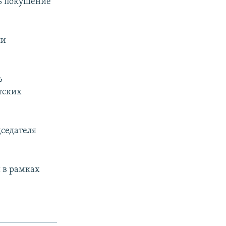
ть покушение
ли
ь
тских
дседателя
 в рамках