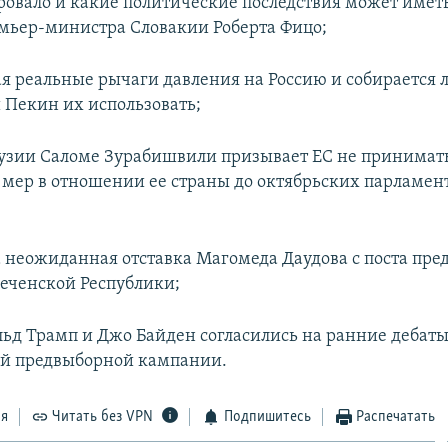
ровало и какие политические последствия может име
мьер-министра Словакии Роберта Фицо;
ая реальные рычаги давления на Россию и собирается 
Пекин их использовать;
узии Саломе Зурабишвили призывает ЕС не принимат
мер в отношении ее страны до октябрьских парламен
а неожиданная отставка Магомеда Даудова с поста пре
еченской Республики;
ьд Трамп и Джо Байден согласились на ранние дебаты
ой предвыборной кампании.
ся
Читать без VPN
Подпишитесь
Распечатать