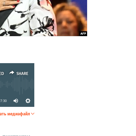
ED
SHARE
27:30
ать медиафайл
SHARE