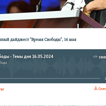
ый дайджест "Время Свободы", 16 мая
оды - Темы дня 16.05.2024
EMB
бода
No media source currently available
Скач
yer
EMBED