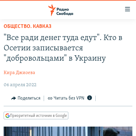
Ссылки
для
упрощенного
ОБЩЕСТВО. КАВКАЗ
ПРОГРАММЫ
доступа
"Все ради денег туда едут". Кто в
ПОДКАСТЫ
Вернуться
Осетии записывается
к
АВТОРСКИЕ ПРОЕКТЫ
"добровольцами" в Украину
основному
ЦИТАТЫ СВОБОДЫ
содержанию
Кира Джиоева
Вернутся
МНЕНИЯ
к
06 апреля 2022
КУЛЬТУРА
главной
навигации
IDEL.РЕАЛИИ
Поделиться
Читать без VPN
Вернутся
КАВКАЗ.РЕАЛИИ
к
Приоритетный источник в Google
СЕВЕР.РЕАЛИИ
поиску
СИБИРЬ.РЕАЛИИ