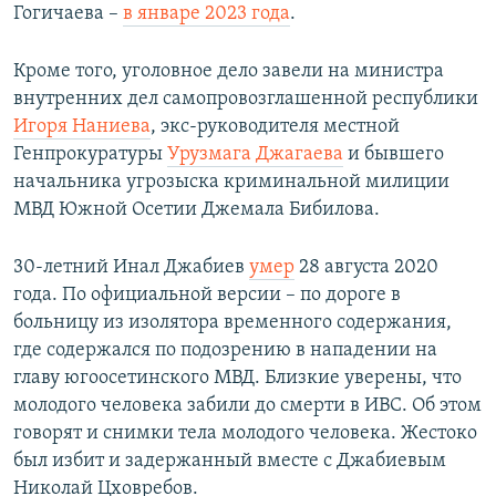
Гогичаева –
в январе 2023 года
.
Кроме того, уголовное дело завели на министра
внутренних дел самопровозглашенной республики
Игоря Наниева
, экс-руководителя местной
Генпрокуратуры
Урузмага Джагаева
и бывшего
начальника угрозыска криминальной милиции
МВД Южной Осетии Джемала Бибилова.
30-летний Инал Джабиев
умер
28 августа 2020
года. По официальной версии – по дороге в
больницу из изолятора временного содержания,
где содержался по подозрению в нападении на
главу югоосетинского МВД. Близкие уверены, что
молодого человека забили до смерти в ИВС. Об этом
говорят и снимки тела молодого человека. Жестоко
был избит и задержанный вместе с Джабиевым
Николай Цховребов.