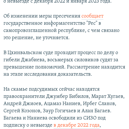
о невыезде с декабря 2022 и января 2023 года.
Об изменении меры пресечения
сообщает
государственное информагентство "Рес" в
самопровозглашенной республике, с чем связано
это решение, не уточняется.
В Цхинвальском суде проходит процесс по делу о
гибели Джабиева, восьмерых силовиков судят за
превышение полномочий. Рассмотрение находится
на этапе исследования доказательств.
На скамье подсудимых сейчас находятся
правоохранители Джумбер Бибилов, Марат Хугаев,
Андрей Джиоев, Ацамаз Наниев, Ирбег Сланов,
Сергей Козонов, Заур Гогичаев и Алан Багаев.
Багаева и Наниева освободили из СИЗО под
подписку о невыезде
в декабре 2022 года
,