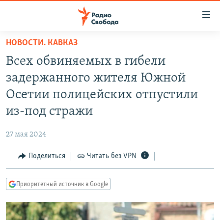
Ссылки
для
упрощенного
НОВОСТИ. КАВКАЗ
ПРОГРАММЫ
доступа
Всех обвиняемых в гибели
ПОДКАСТЫ
Вернуться
задержанного жителя Южной
к
АВТОРСКИЕ ПРОЕКТЫ
Осетии полицейских отпустили
основному
ЦИТАТЫ СВОБОДЫ
содержанию
из-под стражи
Вернутся
МНЕНИЯ
к
27 мая 2024
КУЛЬТУРА
главной
Поделиться
Читать без VPN
навигации
IDEL.РЕАЛИИ
Вернутся
КАВКАЗ.РЕАЛИИ
к
Приоритетный источник в Google
СЕВЕР.РЕАЛИИ
поиску
СИБИРЬ.РЕАЛИИ