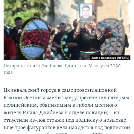
РАСПИСАНИЕ ВЕЩАНИЯ
ПОДПИШИТЕСЬ НА РАССЫЛКУ
СОЦИАЛЬНЫЕ СЕТИ
Похороны Инала Джабиева, Цхинвали, 31 августа 2020
Все сайты РСЕ/РС
года
Цхинвальский горсуд в самопровозглашенной
Южной Осетии изменил меру пресечения пятерым
полицейским, обвиняемым в гибели местного
жителя Инала Джабиева в отделе полиции, – их
отпустили из-под стражи под подписку о невыезде.
Еще трое фигурантов дела находятся под подпиской