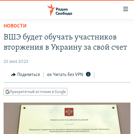
Ссылки
для
упрощенного
НОВОСТИ
ПРОГРАММЫ
доступа
ВШЭ будет обучать участников
ПОДКАСТЫ
Вернуться
вторжения в Украину за свой счет
к
АВТОРСКИЕ ПРОЕКТЫ
основному
25 мая 2023
ЦИТАТЫ СВОБОДЫ
содержанию
Вернутся
МНЕНИЯ
Поделиться
Читать без VPN
к
КУЛЬТУРА
главной
Приоритетный источник в Google
навигации
IDEL.РЕАЛИИ
Вернутся
КАВКАЗ.РЕАЛИИ
к
СЕВЕР.РЕАЛИИ
поиску
СИБИРЬ.РЕАЛИИ