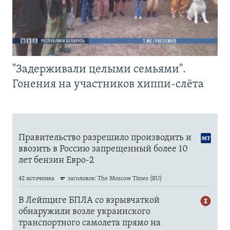
"Задерживали целыми семьями".
Гонения на участников хиппи-слёта